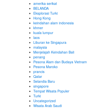
amerika serikat
BELANDA
Eksplorasi Turki
Hong Kong
keindahan alam indonesia
khmer
kuala lumpur
laos
Liburan ke Singapura
malaysia
Menjelajah Keindahan Bali
penang
Pesona Alam dan Budaya Vietnam
Pesona Maroko
prancis
Qatar
Selandia Baru
singapore
Tempat Wisata Populer
Turki
Uncategorized
Wisata Arab Saudi