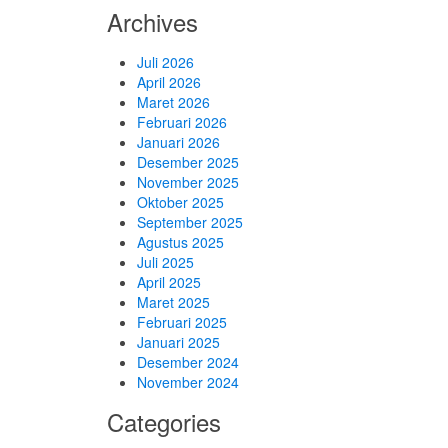
Archives
Juli 2026
April 2026
Maret 2026
Februari 2026
Januari 2026
Desember 2025
November 2025
Oktober 2025
September 2025
Agustus 2025
Juli 2025
April 2025
Maret 2025
Februari 2025
Januari 2025
Desember 2024
November 2024
Categories