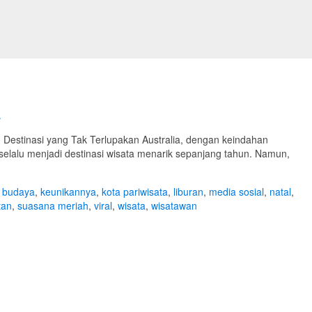
L
 Destinasi yang Tak Terlupakan Australia, dengan keindahan
alu menjadi destinasi wisata menarik sepanjang tahun. Namun,
 budaya
,
keunikannya
,
kota pariwisata
,
liburan
,
media sosial
,
natal
,
tan
,
suasana meriah
,
viral
,
wisata
,
wisatawan