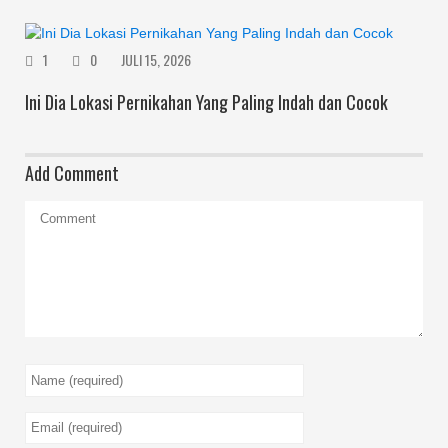
1
0
JULI 15, 2026
Ini Dia Lokasi Pernikahan Yang Paling Indah dan Cocok
Add Comment