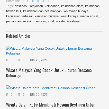
Share this:
Tags:
destinasi
,
keajaiban
,
keindahan
,
keindahan alam
,
keindahan
bawah laut
,
keindahan dan petualangan
,
kekayaan budaya
,
kepulauan terbesar
,
keunikan budaya
,
keunikannya
,
media sosial
,
pemandangan alam
,
sorotan
,
viral
,
wisata
,
wisatawan
Related Articles
0
0
JULI 25, 2026
Wisata Malaysia Yang Cocok Untuk Liburan Bersama
Keluarga
0
0
JULI 20, 2026
Wisata Dalam Kota: Menikmati Pesona Destinasi Urban