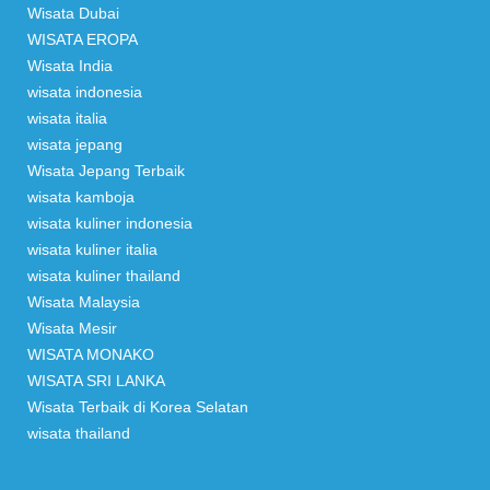
Wisata Dubai
WISATA EROPA
Wisata India
wisata indonesia
wisata italia
wisata jepang
Wisata Jepang Terbaik
wisata kamboja
wisata kuliner indonesia
wisata kuliner italia
wisata kuliner thailand
Wisata Malaysia
Wisata Mesir
WISATA MONAKO
WISATA SRI LANKA
Wisata Terbaik di Korea Selatan
wisata thailand