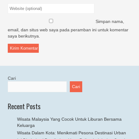
Simpan nama,
email, dan situs web saya pada peramban ini untuk komentar
saya berikutnya.
Cari
Cari
Recent Posts
Wisata Malaysia Yang Cocok Untuk Liburan Bersama
Keluarga
Wisata Dalam Kota: Menikmati Pesona Destinasi Urban