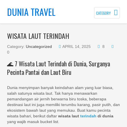
DUNIA TRAVEL
CATEGORY
WISATA LAUT TERINDAH
Category:
Uncategorized
APRIL 14, 2025
8
0
🌊 7 Wisata Laut Terindah di Dunia, Surganya
Pecinta Pantai dan Laut Biru
Dunia menyimpan banyak keindahan alam yang luar biasa,
salah satunya wisata laut. Tak hanya menawarkan
pemandangan air jernih berwarna biru toska, beberapa
destinasi laut ini juga memiliki terumbu karang, pasir putih, dan
ekosistem bawah laut yang memukau. Buat kamu pecinta
wisata bahari, berikut daftar
wisata laut
terindah
di dunia
yang wajib masuk bucket list.