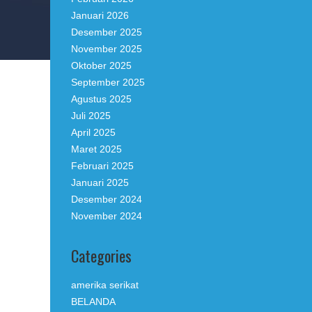
Januari 2026
Desember 2025
November 2025
Oktober 2025
September 2025
Agustus 2025
Juli 2025
April 2025
Maret 2025
Februari 2025
Januari 2025
Desember 2024
November 2024
Categories
amerika serikat
BELANDA