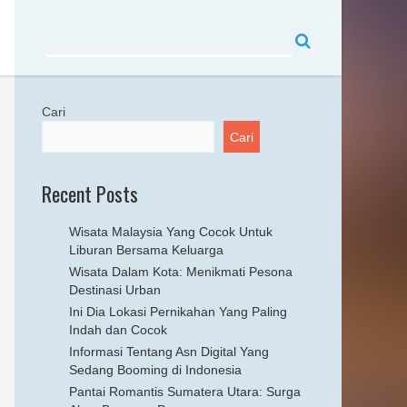
Cari
Cari
Recent Posts
Wisata Malaysia Yang Cocok Untuk
Liburan Bersama Keluarga
Wisata Dalam Kota: Menikmati Pesona
Destinasi Urban
Ini Dia Lokasi Pernikahan Yang Paling
Indah dan Cocok
Informasi Tentang Asn Digital Yang
Sedang Booming di Indonesia
Pantai Romantis Sumatera Utara: Surga