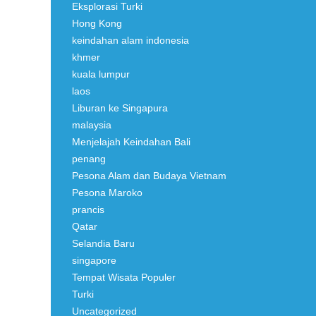
Eksplorasi Turki
Hong Kong
keindahan alam indonesia
khmer
kuala lumpur
laos
Liburan ke Singapura
malaysia
Menjelajah Keindahan Bali
penang
Pesona Alam dan Budaya Vietnam
Pesona Maroko
prancis
Qatar
Selandia Baru
singapore
Tempat Wisata Populer
Turki
Uncategorized