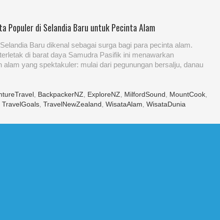
a Populer di Selandia Baru untuk Pecinta Alam
elandia Baru dikenal sebagai surga bagi para pecinta alam.
terletak di barat daya Samudra Pasifik ini menawarkan
alam yang spektakuler: mulai dari pegunungan bersalju, danau
ntureTravel
,
BackpackerNZ
,
ExploreNZ
,
MilfordSound
,
MountCook
,
,
TravelGoals
,
TravelNewZealand
,
WisataAlam
,
WisataDunia