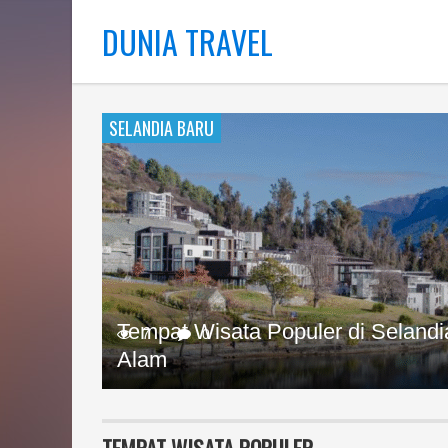
DUNIA TRAVEL
SELANDIA BARU
Tempat Wisata Populer di Selandi
7
0
Alam