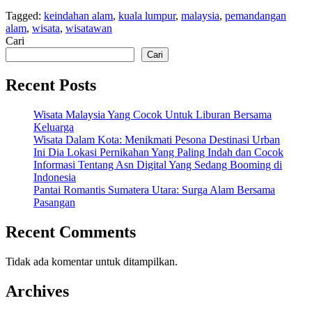
Tagged:
keindahan alam
,
kuala lumpur
,
malaysia
,
pemandangan
alam
,
wisata
,
wisatawan
Cari
Cari
Recent Posts
Wisata Malaysia Yang Cocok Untuk Liburan Bersama
Keluarga
Wisata Dalam Kota: Menikmati Pesona Destinasi Urban
Ini Dia Lokasi Pernikahan Yang Paling Indah dan Cocok
Informasi Tentang Asn Digital Yang Sedang Booming di
Indonesia
Pantai Romantis Sumatera Utara: Surga Alam Bersama
Pasangan
Recent Comments
Tidak ada komentar untuk ditampilkan.
Archives