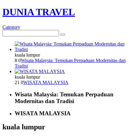
DUNIA TRAVEL
Category
kuala lumpur
8
0
Wisata Malaysia: Temukan Perpaduan Modernitas dan
Tradisi
kuala lumpur
21
0
WISATA MALAYSIA
Wisata Malaysia: Temukan Perpaduan
Modernitas dan Tradisi
WISATA MALAYSIA
kuala lumpur