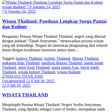
wisata thailand
7
0
Agustus 24, 2025
7
0
Agustus 24, 2025
Wisata Thailand: Panduan Lengkap Surga Pantai
dan Kuliner
Pengantar: Pesona Wisata Thailand Thailand, negeri yang dikenal
dengan julukan “Tanah Senyuman,” menawarkan pesona wisata
yang tak tertandingi. Negara ini memukau pengunjung dari seluruh
dunia dengan kombinasi harmonis antara alam…
Tagged:
budaya Thailand
,
kuliner Thailand
,
liburan Thailand
,
makanan khas Thailand
,
panduan liburan Thailand
,
pantai indah
Thailand
,
street food Thailand
,
surga pantai Asia
,
travel guide
Thailand
,
wisata kuliner Thailand
,
wisata thailand
Uncategorized
12
0
Juli 16, 2025
12
0
Juli 16, 2025
WISATA THAILAND
Menjelajahi Pesona Wisata Thailand: Negeri Seribu Senyuman
Thailand, yang dijuluki sebagai Land of Smiles, merupakan salah