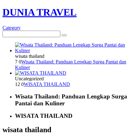
DUNIA TRAVEL
Category
wisata thailand
7
0
Wisata Thailand: Panduan Lengkap Surga Pantai dan
Kuliner
Uncategorized
12
0
WISATA THAILAND
Wisata Thailand: Panduan Lengkap Surga
Pantai dan Kuliner
WISATA THAILAND
wisata thailand