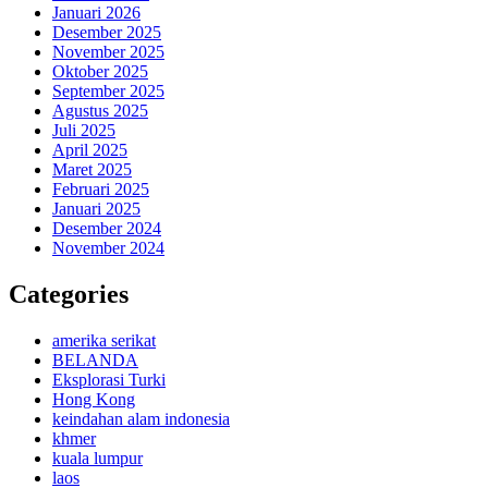
Januari 2026
Desember 2025
November 2025
Oktober 2025
September 2025
Agustus 2025
Juli 2025
April 2025
Maret 2025
Februari 2025
Januari 2025
Desember 2024
November 2024
Categories
amerika serikat
BELANDA
Eksplorasi Turki
Hong Kong
keindahan alam indonesia
khmer
kuala lumpur
laos