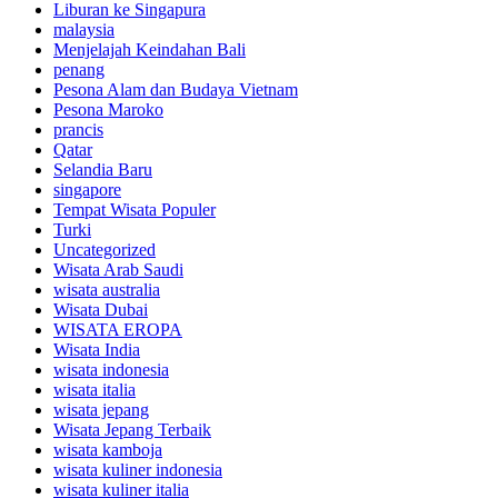
Liburan ke Singapura
malaysia
Menjelajah Keindahan Bali
penang
Pesona Alam dan Budaya Vietnam
Pesona Maroko
prancis
Qatar
Selandia Baru
singapore
Tempat Wisata Populer
Turki
Uncategorized
Wisata Arab Saudi
wisata australia
Wisata Dubai
WISATA EROPA
Wisata India
wisata indonesia
wisata italia
wisata jepang
Wisata Jepang Terbaik
wisata kamboja
wisata kuliner indonesia
wisata kuliner italia