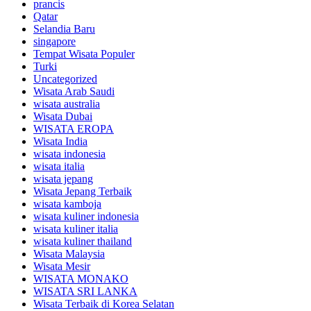
prancis
Qatar
Selandia Baru
singapore
Tempat Wisata Populer
Turki
Uncategorized
Wisata Arab Saudi
wisata australia
Wisata Dubai
WISATA EROPA
Wisata India
wisata indonesia
wisata italia
wisata jepang
Wisata Jepang Terbaik
wisata kamboja
wisata kuliner indonesia
wisata kuliner italia
wisata kuliner thailand
Wisata Malaysia
Wisata Mesir
WISATA MONAKO
WISATA SRI LANKA
Wisata Terbaik di Korea Selatan