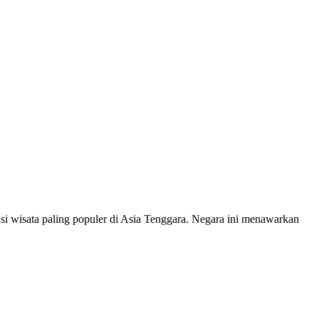
si wisata paling populer di Asia Tenggara. Negara ini menawarkan