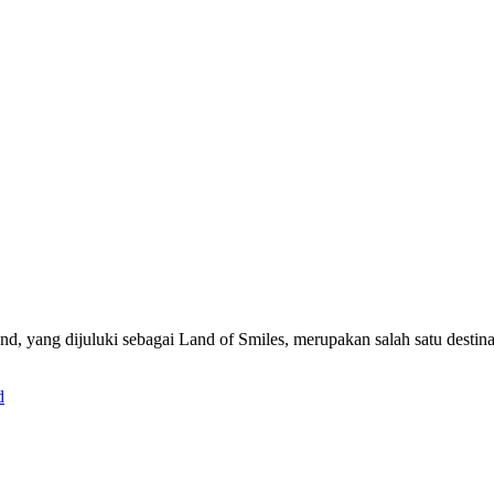
d, yang dijuluki sebagai Land of Smiles, merupakan salah satu destina
d