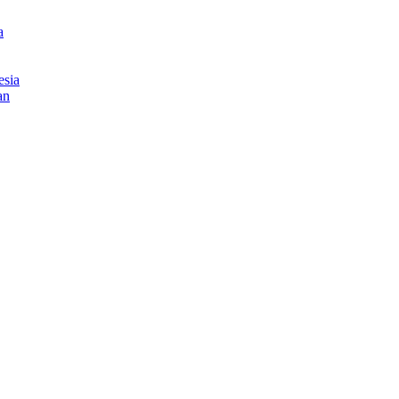
a
esia
an