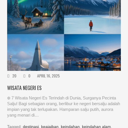
20
0
APRIL 16, 2025
WISATA NEGERI ES
❄️ 7 Wisata Negeri Es Terindah di Dunia, Surganya Pecinta
Salju! Bagi sebagian orang, berlibur ke negeri bersalju adalah
impian yang tak terlupakan. Hamparan salju putih, aurora
yang menari di…
Tagged:
destinasi
,
keajaiban
,
keindahan
,
keindahan alam
,