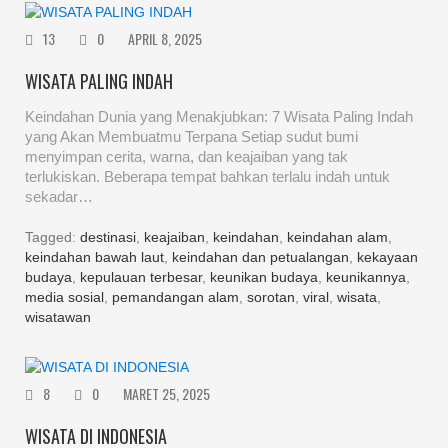
13
0
APRIL 8, 2025
WISATA PALING INDAH
Keindahan Dunia yang Menakjubkan: 7 Wisata Paling Indah
yang Akan Membuatmu Terpana Setiap sudut bumi
menyimpan cerita, warna, dan keajaiban yang tak
terlukiskan. Beberapa tempat bahkan terlalu indah untuk
sekadar…
Tagged:
destinasi
,
keajaiban
,
keindahan
,
keindahan alam
,
keindahan bawah laut
,
keindahan dan petualangan
,
kekayaan
budaya
,
kepulauan terbesar
,
keunikan budaya
,
keunikannya
,
media sosial
,
pemandangan alam
,
sorotan
,
viral
,
wisata
,
wisatawan
8
0
MARET 25, 2025
WISATA DI INDONESIA