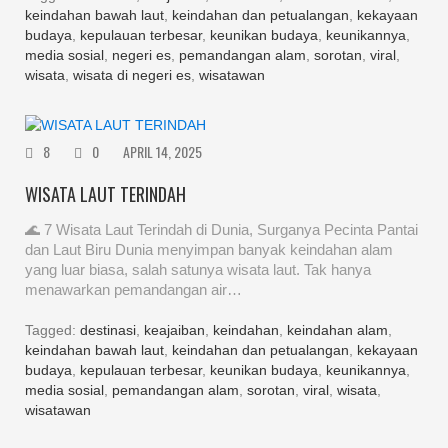
keindahan bawah laut
,
keindahan dan petualangan
,
kekayaan
budaya
,
kepulauan terbesar
,
keunikan budaya
,
keunikannya
,
media sosial
,
negeri es
,
pemandangan alam
,
sorotan
,
viral
,
wisata
,
wisata di negeri es
,
wisatawan
8
0
APRIL 14, 2025
WISATA LAUT TERINDAH
🌊 7 Wisata Laut Terindah di Dunia, Surganya Pecinta Pantai
dan Laut Biru Dunia menyimpan banyak keindahan alam
yang luar biasa, salah satunya wisata laut. Tak hanya
menawarkan pemandangan air…
Tagged:
destinasi
,
keajaiban
,
keindahan
,
keindahan alam
,
keindahan bawah laut
,
keindahan dan petualangan
,
kekayaan
budaya
,
kepulauan terbesar
,
keunikan budaya
,
keunikannya
,
media sosial
,
pemandangan alam
,
sorotan
,
viral
,
wisata
,
wisatawan