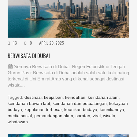
13
0
APRIL 20, 2025
BERWISATA DI DUBAI
🏙️ Serunya Berwisata di Dubai, Negeri Futuristik di Tengah
Gurun Pasir Berwisata di Dubai adalah salah satu kota paling
terkenal di Uni Emirat Arab yang di kenal sebagai destinasi
wisata…
Tagged:
destinasi
,
keajaiban
,
keindahan
,
keindahan alam
,
keindahan bawah laut
,
keindahan dan petualangan
,
kekayaan
budaya
,
kepulauan terbesar
,
keunikan budaya
,
keunikannya
,
media sosial
,
pemandangan alam
,
sorotan
,
viral
,
wisata
,
wisatawan