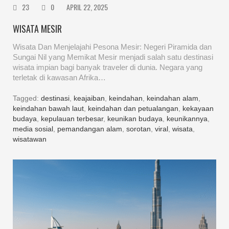
23
0
APRIL 22, 2025
WISATA MESIR
Wisata Dan Menjelajahi Pesona Mesir: Negeri Piramida dan
Sungai Nil yang Memikat Mesir menjadi salah satu destinasi
wisata impian bagi banyak traveler di dunia. Negara yang
terletak di kawasan Afrika…
Tagged:
destinasi
,
keajaiban
,
keindahan
,
keindahan alam
,
keindahan bawah laut
,
keindahan dan petualangan
,
kekayaan
budaya
,
kepulauan terbesar
,
keunikan budaya
,
keunikannya
,
media sosial
,
pemandangan alam
,
sorotan
,
viral
,
wisata
,
wisatawan