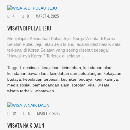
4
0
MARET 4, 2025
WISATA DI PULAU JEJU
Menjelajahi Keindahan Pulau Jeju, Surga Wisata di Korea
Selatan Pulau Jeju, atau Jeju Island, adalah destinasi wisata
terkenal di Korea Selatan yang sering disebut sebagai
“Hawaii-nya Korea.” Terletak di selatan…
Tagged:
destinasi
,
keajaiban
,
keindahan
,
keindahan alam
,
keindahan bawah laut
,
keindahan dan petualangan
,
kekayaan
budaya
,
kepulauan terbesar
,
keunikan budaya
,
keunikannya
,
media sosial
,
pemandangan alam
,
sorotan
,
viral
,
wisata
,
wisata terbaik
,
wisatawan
12
0
MARET 2, 2025
WISATA NAIK DAUN