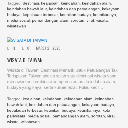
Tagged:
destinasi
,
keajaiban
,
keindahan
,
keindahan alam
,
keindahan bawah laut
,
keindahan dan petualangan
,
kekayaan
budaya
,
kepulauan terbesar
,
keunikan budaya
,
keunikannya
,
media sosial
,
pemandangan alam
,
sorotan
,
viral
,
wisata
,
wisatawan
11
0
MARET 21, 2025
WISATA DI TAIWAN
Wisata di Taiwan: Destinasi Menarik untuk Petualangan Tak
Terlupakan Taiwan adalah salah satu destinasi wisata yang
menawarkan kombinasi sempurna antara keindahan alam,
budaya yang kaya, serta kuliner lezat. Pulau kecil…
Tagged:
keajaiban
,
keindahan
,
keindahan alam
,
keindahan
bawah laut
,
keindahan dan petualangan
,
kekayaan budaya
,
kepulauan terbesar
,
keunikan budaya
,
keunikannya
,
kota
pariwisata
,
media sosial
,
pemandangan alam
,
sorotan
,
viral
,
wisata
,
wisatawan