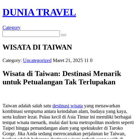
DUNIA TRAVEL
Category
WISATA DI TAIWAN
Category:
Uncategorized
Maret 21, 2025
11
0
Wisata di Taiwan: Destinasi Menarik
untuk Petualangan Tak Terlupakan
Taiwan adalah salah satu
destinasi wisata
yang menawarkan
kombinasi sempurna antara keindahan alam, budaya yang kaya,
serta kuliner lezat. Pulau kecil di Asia Timur ini memiliki berbagai
tempat wisata menarik, mulai dari kota metropolitan modern seperti
Taipei hingga pemandangan alam yang spektakuler di Taroko
Gorge. Jika Anda sedang merencanakan perjalanan ke Taiwan,