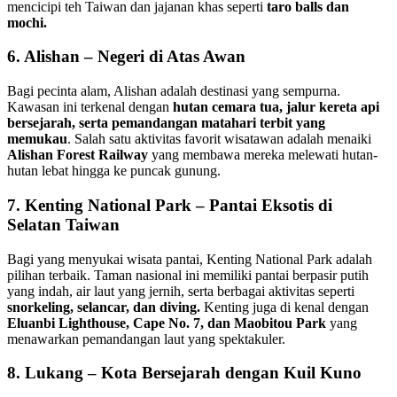
mencicipi teh Taiwan dan jajanan khas seperti
taro balls dan
mochi.
6. Alishan – Negeri di Atas Awan
Bagi pecinta alam, Alishan adalah destinasi yang sempurna.
Kawasan ini terkenal dengan
hutan cemara tua, jalur kereta api
bersejarah, serta pemandangan matahari terbit yang
memukau
. Salah satu aktivitas favorit wisatawan adalah menaiki
Alishan Forest Railway
yang membawa mereka melewati hutan-
hutan lebat hingga ke puncak gunung.
7. Kenting National Park – Pantai Eksotis di
Selatan Taiwan
Bagi yang menyukai wisata pantai, Kenting National Park adalah
pilihan terbaik. Taman nasional ini memiliki pantai berpasir putih
yang indah, air laut yang jernih, serta berbagai aktivitas seperti
snorkeling, selancar, dan diving.
Kenting juga di kenal dengan
Eluanbi Lighthouse, Cape No. 7, dan Maobitou Park
yang
menawarkan pemandangan laut yang spektakuler.
8. Lukang – Kota Bersejarah dengan Kuil Kuno