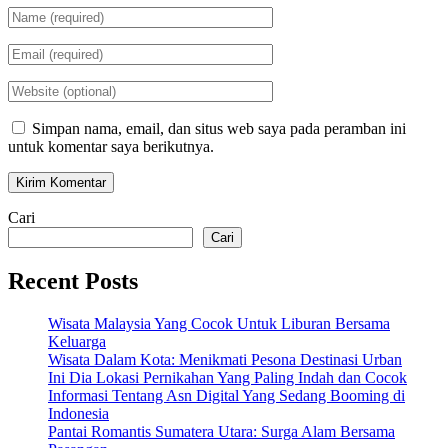
Simpan nama, email, dan situs web saya pada peramban ini
untuk komentar saya berikutnya.
Cari
Cari
Recent Posts
Wisata Malaysia Yang Cocok Untuk Liburan Bersama
Keluarga
Wisata Dalam Kota: Menikmati Pesona Destinasi Urban
Ini Dia Lokasi Pernikahan Yang Paling Indah dan Cocok
Informasi Tentang Asn Digital Yang Sedang Booming di
Indonesia
Pantai Romantis Sumatera Utara: Surga Alam Bersama