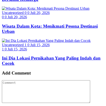
Uncategorized
0
0
Juli 20, 2026
0
0
Juli 20, 2026
Wisata Dalam Kota: Menikmati Pesona Destinasi
Urban
Uncategorized
1
0
Juli 15, 2026
1
0
Juli 15, 2026
Ini Dia Lokasi Pernikahan Yang Paling Indah dan
Cocok
Add Comment