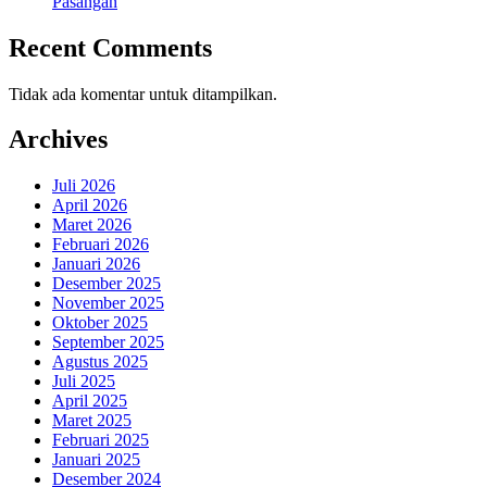
Pasangan
Recent Comments
Tidak ada komentar untuk ditampilkan.
Archives
Juli 2026
April 2026
Maret 2026
Februari 2026
Januari 2026
Desember 2025
November 2025
Oktober 2025
September 2025
Agustus 2025
Juli 2025
April 2025
Maret 2025
Februari 2025
Januari 2025
Desember 2024