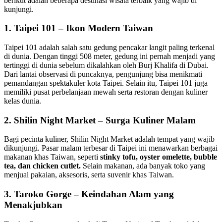
berikut adalah beberapa destinasi wisata terbaik yang wajib di
kunjungi.
1. Taipei 101 – Ikon Modern Taiwan
Taipei 101 adalah salah satu gedung pencakar langit paling terkenal
di dunia. Dengan tinggi 508 meter, gedung ini pernah menjadi yang
tertinggi di dunia sebelum dikalahkan oleh Burj Khalifa di Dubai.
Dari lantai observasi di puncaknya, pengunjung bisa menikmati
pemandangan spektakuler kota Taipei. Selain itu, Taipei 101 juga
memiliki pusat perbelanjaan mewah serta restoran dengan kuliner
kelas dunia.
2. Shilin Night Market – Surga Kuliner Malam
Bagi pecinta kuliner, Shilin Night Market adalah tempat yang wajib
dikunjungi. Pasar malam terbesar di Taipei ini menawarkan berbagai
makanan khas Taiwan, seperti
stinky tofu, oyster omelette, bubble
tea, dan chicken cutlet.
Selain makanan, ada banyak toko yang
menjual pakaian, aksesoris, serta suvenir khas Taiwan.
3. Taroko Gorge – Keindahan Alam yang
Menakjubkan