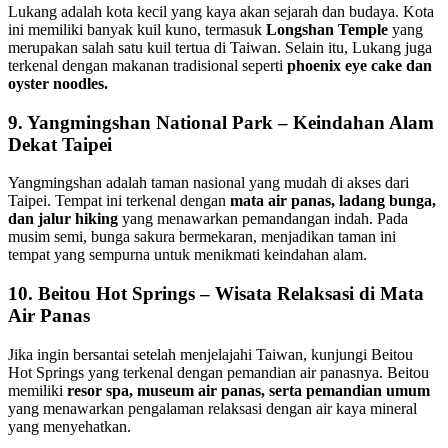
Lukang adalah kota kecil yang kaya akan sejarah dan budaya. Kota
ini memiliki banyak kuil kuno, termasuk
Longshan Temple
yang
merupakan salah satu kuil tertua di Taiwan. Selain itu, Lukang juga
terkenal dengan makanan tradisional seperti
phoenix eye cake dan
oyster noodles.
9. Yangmingshan National Park – Keindahan Alam
Dekat Taipei
Yangmingshan adalah taman nasional yang mudah di akses dari
Taipei. Tempat ini terkenal dengan
mata air panas, ladang bunga,
dan jalur hiking
yang menawarkan pemandangan indah. Pada
musim semi, bunga sakura bermekaran, menjadikan taman ini
tempat yang sempurna untuk menikmati keindahan alam.
10. Beitou Hot Springs – Wisata Relaksasi di Mata
Air Panas
Jika ingin bersantai setelah menjelajahi Taiwan, kunjungi Beitou
Hot Springs yang terkenal dengan pemandian air panasnya. Beitou
memiliki
resor spa, museum air panas, serta pemandian umum
yang menawarkan pengalaman relaksasi dengan air kaya mineral
yang menyehatkan.