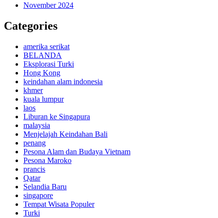
November 2024
Categories
amerika serikat
BELANDA
Eksplorasi Turki
Hong Kong
keindahan alam indonesia
khmer
kuala lumpur
laos
Liburan ke Singapura
malaysia
Menjelajah Keindahan Bali
penang
Pesona Alam dan Budaya Vietnam
Pesona Maroko
prancis
Qatar
Selandia Baru
singapore
Tempat Wisata Populer
Turki