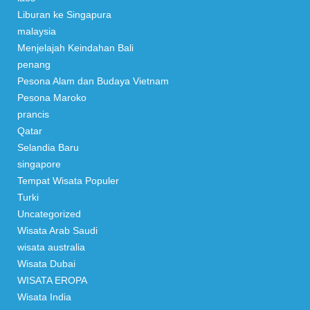
Liburan ke Singapura
malaysia
Menjelajah Keindahan Bali
penang
Pesona Alam dan Budaya Vietnam
Pesona Maroko
prancis
Qatar
Selandia Baru
singapore
Tempat Wisata Populer
Turki
Uncategorized
Wisata Arab Saudi
wisata australia
Wisata Dubai
WISATA EROPA
Wisata India