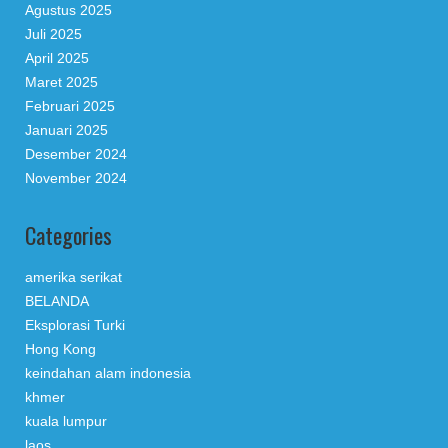
Agustus 2025
Juli 2025
April 2025
Maret 2025
Februari 2025
Januari 2025
Desember 2024
November 2024
Categories
amerika serikat
BELANDA
Eksplorasi Turki
Hong Kong
keindahan alam indonesia
khmer
kuala lumpur
laos