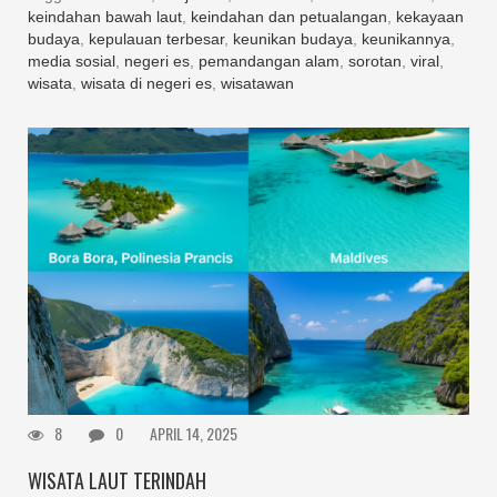
keindahan bawah laut
,
keindahan dan petualangan
,
kekayaan
budaya
,
kepulauan terbesar
,
keunikan budaya
,
keunikannya
,
media sosial
,
negeri es
,
pemandangan alam
,
sorotan
,
viral
,
wisata
,
wisata di negeri es
,
wisatawan
8
0
APRIL 14, 2025
WISATA LAUT TERINDAH