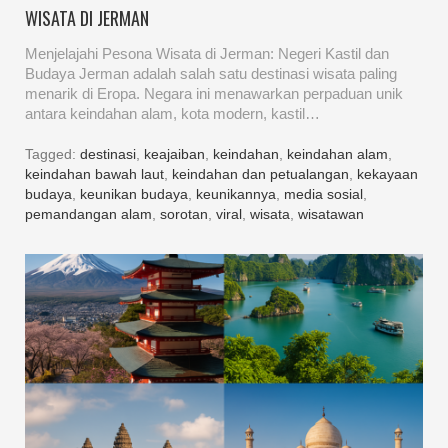
WISATA DI JERMAN
Menjelajahi Pesona Wisata di Jerman: Negeri Kastil dan
Budaya Jerman adalah salah satu destinasi wisata paling
menarik di Eropa. Negara ini menawarkan perpaduan unik
antara keindahan alam, kota modern, kastil…
Tagged:
destinasi
,
keajaiban
,
keindahan
,
keindahan alam
,
keindahan bawah laut
,
keindahan dan petualangan
,
kekayaan
budaya
,
keunikan budaya
,
keunikannya
,
media sosial
,
pemandangan alam
,
sorotan
,
viral
,
wisata
,
wisatawan