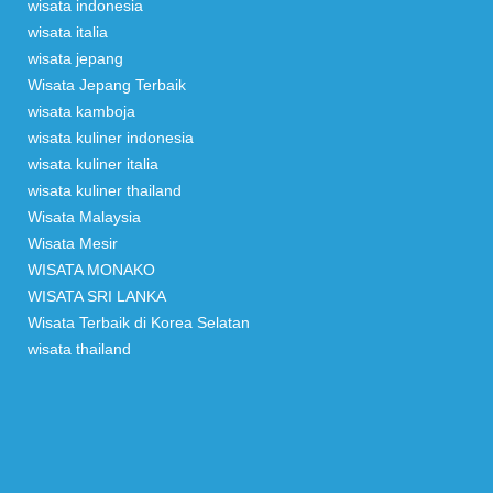
wisata indonesia
wisata italia
wisata jepang
Wisata Jepang Terbaik
wisata kamboja
wisata kuliner indonesia
wisata kuliner italia
wisata kuliner thailand
Wisata Malaysia
Wisata Mesir
WISATA MONAKO
WISATA SRI LANKA
Wisata Terbaik di Korea Selatan
wisata thailand