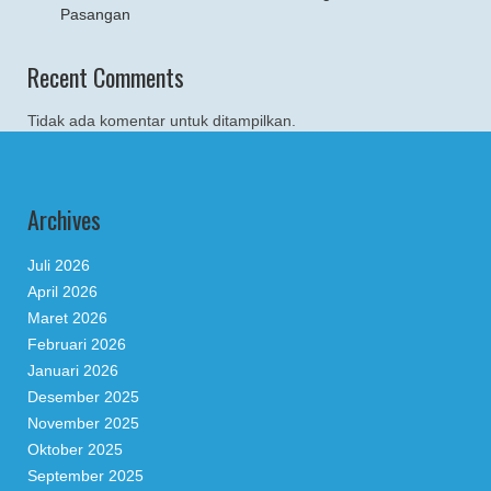
Pasangan
Recent Comments
Tidak ada komentar untuk ditampilkan.
Archives
Juli 2026
April 2026
Maret 2026
Februari 2026
Januari 2026
Desember 2025
November 2025
Oktober 2025
September 2025