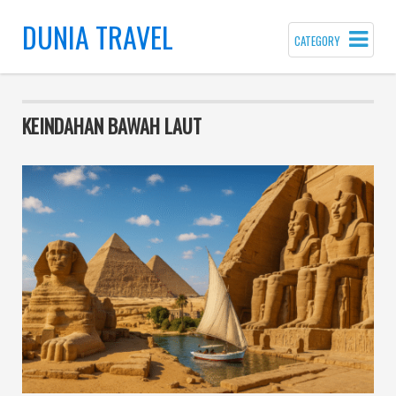
DUNIA TRAVEL
CATEGORY
KEINDAHAN BAWAH LAUT