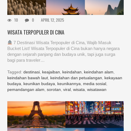
10
0
APRIL 12, 2025
WISATA TERPOPULER DI CINA
7 Destinasi Wisata Terpopuler di Cina, Wajib Masuk
Bucket List! Wisata Terpopuler di Cina bukan hanya negara
dengan sejarah panjang dan budaya unik, tapi juga surga
bagi para traveler…
Tagged:
destinasi
,
keajaiban
,
keindahan
,
keindahan alam
,
keindahan bawah laut
,
keindahan dan petualangan
,
kekayaan
budaya
,
keunikan budaya
,
keunikannya
,
media sosial
,
pemandangan alam
,
sorotan
,
viral
,
wisata
,
wisatawan