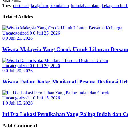
Share this:
Tags:
destinasi
,
keajaiban
,
keindahan
,
keindahan alam
,
kekayaan bud
Related Articles
Uncategorized
0
0
Juli 25, 2026
0
0
Juli 25, 2026
Wisata Malaysia Yang Cocok Untuk Liburan Bersam
Uncategorized
0
0
Juli 20, 2026
0
0
Juli 20, 2026
Wisata Dalam Kota: Menikmati Pesona Destinasi Ur
Uncategorized
1
0
Juli 15, 2026
1
0
Juli 15, 2026
Ini Dia Lokasi Pernikahan Yang Paling Indah dan C
Add Comment