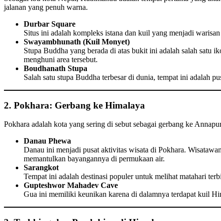
jalanan yang penuh warna.
Durbar Square
Situs ini adalah kompleks istana dan kuil yang menjadi war
Swayambhunath (Kuil Monyet)
Stupa Buddha yang berada di atas bukit ini adalah salah satu
menghuni area tersebut.
Boudhanath Stupa
Salah satu stupa Buddha terbesar di dunia, tempat ini adalah p
2. Pokhara: Gerbang ke Himalaya
Pokhara adalah kota yang sering di sebut sebagai gerbang ke Annapurna
Danau Phewa
Danau ini menjadi pusat aktivitas wisata di Pokhara. Wisataw
memantulkan bayangannya di permukaan air.
Sarangkot
Tempat ini adalah destinasi populer untuk melihat matahari t
Gupteshwor Mahadev Cave
Gua ini memiliki keunikan karena di dalamnya terdapat kuil Hi