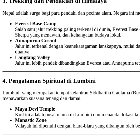
3. Trekking dan Pendakian di Himalaya
Nepal adalah surga bagi para pendaki dan pecinta alam. Negara ini 
Everest Base Camp
Salah satu jalur trekking paling terkenal di dunia, Everest 
Sherpa yang menawan, dan kehangatan budaya lokal.
Annapurna Circuit
Jalur ini terkenal dengan keanekaragaman lanskapnya, mulai da
duanya.
Langtang Valley
Jalur ini lebih pendek dibandingkan Everest atau Annapurna t
4. Pengalaman Spiritual di Lumbini
Lumbini, yang merupakan tempat kelahiran Siddhartha Gautama (Buddha
menawarkan suasana tenang dan damai.
Maya Devi Temple
Kuil ini adalah pusat utama di Lumbini dan menandai lokasi k
Monastic Zone
Wilayah ini dipenuhi dengan biara-biara yang dibangun oleh b