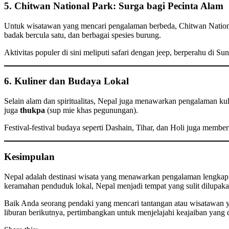
5. Chitwan National Park: Surga bagi Pecinta Alam
Untuk wisatawan yang mencari pengalaman berbeda, Chitwan National 
badak bercula satu, dan berbagai spesies burung.
Aktivitas populer di sini meliputi safari dengan jeep, berperahu di S
6. Kuliner dan Budaya Lokal
Selain alam dan spiritualitas, Nepal juga menawarkan pengalaman k
juga
thukpa
(sup mie khas pegunungan).
Festival-festival budaya seperti Dashain, Tihar, dan Holi juga mem
Kesimpulan
Nepal adalah destinasi wisata yang menawarkan pengalaman lengkap, 
keramahan penduduk lokal, Nepal menjadi tempat yang sulit dilupaka
Baik Anda seorang pendaki yang mencari tantangan atau wisatawan y
liburan berikutnya, pertimbangkan untuk menjelajahi keajaiban yang d