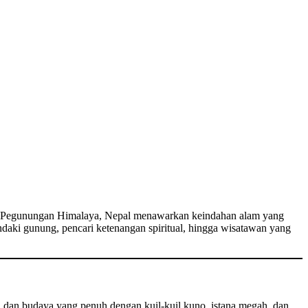
aki Pegunungan Himalaya, Nepal menawarkan keindahan alam yang
ndaki gunung, pencari ketenangan spiritual, hingga wisatawan yang
 dan budaya yang penuh dengan kuil-kuil kuno, istana megah, dan