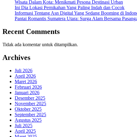
Wisata Dalam Kota: Menikmati Pesona Destinasi Urban
Ini Dia Lokasi Pernikahan Yang Paling Indah dan Cocok
Informasi Tentang Asn Digital Yang Sedang Booming di Indon
Pantai Romantis Sumatera Utara: Surga Alam Bersama Pasang
Recent Comments
Tidak ada komentar untuk ditampilkan.
Archives
Juli 2026
April 2026
Maret 2026
Februari 2026
Januari 2026
Desember 2025
November 2025
Oktober 2025
September 2025
Agustus 2025
Juli 2025
April 2025
Maret 2025