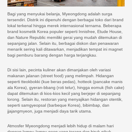
Bagi yang menyukai belanja, Myeongdong adalah surga
tersendiri. Distrik ini dipenuhi dengan berbagai toko dari brand
lokal terkenal hingga merek internasional ternama. Beberapa
brand kosmetik Korea populer seperti Innisfree, Etude House,
dan Nature Republic memiliki gerai yang mudah ditemukan di
sepanjang jalan. Selain itu, berbagai diskon dan penawaran
menarik sering kali ditawarkan, menjadikan tempat ini magnet
bagi pemburu barang dengan harga terjangkau.
Di sisi lain, pecinta kuliner akan dimanjakan oleh variasi
makanan jalanan (street food) yang melimpah. Hidangan
seperti tteokbokki (kue beras pedas), hotteok (pancake manis
ala Korea), gyeran-bbang (roti telur), hingga eomuk (fish cake)
dapat ditemukan di kios-kios kecil yang berjejer di sepanjang
lorong. Selain itu, restoran yang menyajikan hidangan otentik,
seperti samgyeopsal (barbeque Korea), bibimbap, dan
jjajangmyeon, juga menjadi daya tarik utama.
Atmosfer Myeongdong menjadi lebih hidup di malam hari
dengan lampu-lampu neon yang terang dan hiruk-pikuk