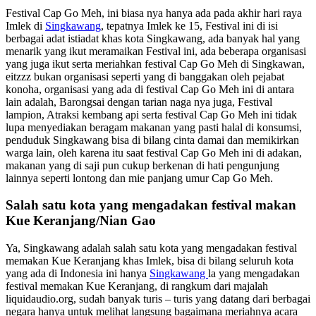
Festival Cap Go Meh, ini biasa nya hanya ada pada akhir hari raya
Imlek di
Singkawang
, tepatnya Imlek ke 15, Festival ini di isi
berbagai adat istiadat khas kota Singkawang, ada banyak hal yang
menarik yang ikut meramaikan Festival ini, ada beberapa organisasi
yang juga ikut serta meriahkan festival Cap Go Meh di Singkawan,
eitzzz bukan organisasi seperti yang di banggakan oleh pejabat
konoha, organisasi yang ada di festival Cap Go Meh ini di antara
lain adalah, Barongsai dengan tarian naga nya juga, Festival
lampion, Atraksi kembang api serta festival Cap Go Meh ini tidak
lupa menyediakan beragam makanan yang pasti halal di konsumsi,
penduduk Singkawang bisa di bilang cinta damai dan memikirkan
warga lain, oleh karena itu saat festival Cap Go Meh ini di adakan,
makanan yang di saji pun cukup berkenan di hati pengunjung
lainnya seperti lontong dan mie panjang umur Cap Go Meh.
Salah satu kota yang mengadakan festival makan
Kue Keranjang/Nian Gao
Ya, Singkawang adalah salah satu kota yang mengadakan festival
memakan Kue Keranjang khas Imlek, bisa di bilang seluruh kota
yang ada di Indonesia ini hanya
Singkawang
la yang mengadakan
festival memakan Kue Keranjang, di rangkum dari majalah
liquidaudio.org, sudah banyak turis – turis yang datang dari berbagai
negara hanya untuk melihat langsung bagaimana meriahnya acara