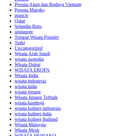
Pesona Alam dan Budaya Vietnam
Pesona Maroko
prancis
Qatar
Selandia Baru
singapore
Tempat Wisata Populer
Turki
Uncategorized
Wisata Arab Saudi
wisata australia
Wisata Dubai
WISATA EROPA
Wisata India
wisata indonesia
wisata italia
wisata jepang
Wisata Jepang Terbaik
wisata kamboja
wisata kuliner indonesia
wisata kuliner italia
wisata kuliner thailand
Wisata Malaysia
Wisata Mesir
WISATA MONAKO