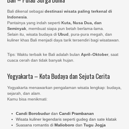
Bali dikenal sebagai
destinasi wisata paling terkenal di
Indonesia
.
Pantainya yang indah seperti
Kuta, Nusa Dua, dan
Seminyak
, membuat siapa pun betah berlama-lama.
Selain itu, wisata budaya di
Ubud
, pura-pura megah, dan
kuliner khas Bali menjadi daya tarik tersendiri bagi wisatawan.
Tips: Waktu terbaik ke Bali adalah bulan
April–Oktober
, saat
cuaca cerah dan tidak banyak hujan.
Yogyakarta – Kota Budaya dan Sejuta Cerita
Yogyakarta menawarkan pengalaman wisata lengkap: budaya,
sejarah, dan alam.
Kamu bisa menikmati:
Candi Borobudur
dan
Candi Prambanan
Wisata kuliner legendaris seperti gudeg dan sate klatak
Suasana romantis di
Malioboro
dan
Tugu Jogja