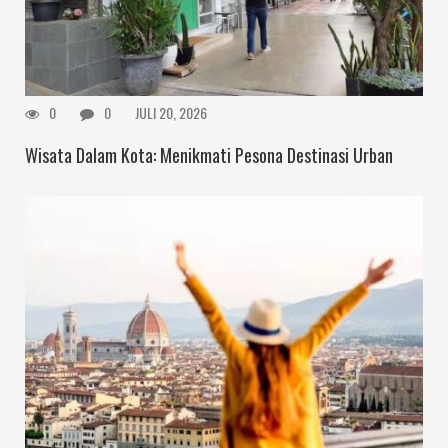
0
0
JULI 20, 2026
Wisata Dalam Kota: Menikmati Pesona Destinasi Urban