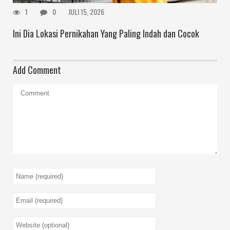
1
0
JULI 15, 2026
Ini Dia Lokasi Pernikahan Yang Paling Indah dan Cocok
Add Comment