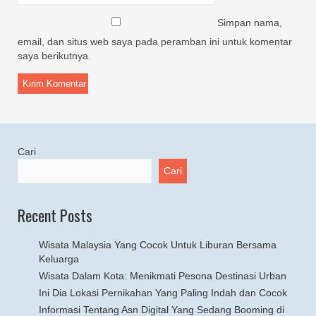
Simpan nama,
email, dan situs web saya pada peramban ini untuk komentar
saya berikutnya.
Cari
Cari
Recent Posts
Wisata Malaysia Yang Cocok Untuk Liburan Bersama
Keluarga
Wisata Dalam Kota: Menikmati Pesona Destinasi Urban
Ini Dia Lokasi Pernikahan Yang Paling Indah dan Cocok
Informasi Tentang Asn Digital Yang Sedang Booming di