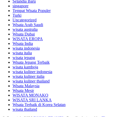
Selandia Baru
singapore
Tempat Wisata Populer
Turki
Uncategorized
Wisata Arab Saudi
wisata australia
Wisata Dubai
WISATA EROPA
Wisata India
wisata indonesia
wisata italia
wisata jepang
Wisata Jepang Terbaik
wisata kamboja
wisata kuliner indonesia
wisata kuliner italia
wisata kuliner thailand
Wisata Malaysia
Wisata Mesir
WISATA MONAKO
WISATA SRI LANKA
Wisata Terbaik di Korea Selatan
wisata thailand