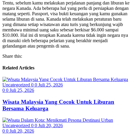
Tentu, sebelum kamu melakukan perjalanan panjang dan liburan ke
negara Kanada. Ada beberapa hal yang perlu di persiapkan dengan
matang seperti. Passport, visa bukti keuangan yang kamu gunakan
selama liburan di sana. Kanada telah melakukan peraturan baru
yang dimana setiap wisatawan atau turis yang berkunjung wajib
membawa minimal uang saku sebesar berkisar $6.000 sampai
$10.000. Hal ini di terapkan Kanada karena tidak ingin negara nya
di masuki oleh beberapa pelarian yang berakhir menjadi
gelandangan atau pengemis di sana.
Share this:
Related Articles
Uncategorized
0
0
Juli 25, 2026
0
0
Juli 25, 2026
Wisata Malaysia Yang Cocok Untuk Liburan
Bersama Keluarga
Uncategorized
0
0
Juli 20, 2026
0
0
Juli 20, 2026