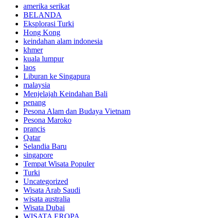
amerika serikat
BELANDA
Eksplorasi Turki
Hong Kong
keindahan alam indonesia
khmer
kuala lumpur
laos
Liburan ke Singapura
malaysia
Menjelajah Keindahan Bali
penang
Pesona Alam dan Budaya Vietnam
Pesona Maroko
prancis
Qatar
Selandia Baru
singapore
Tempat Wisata Populer
Turki
Uncategorized
Wisata Arab Saudi
wisata australia
Wisata Dubai
WISATA EROPA