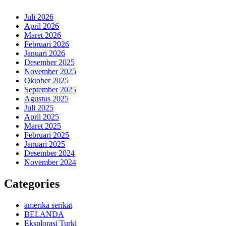
Juli 2026
April 2026
Maret 2026
Februari 2026
Januari 2026
Desember 2025
November 2025
Oktober 2025
September 2025
Agustus 2025
Juli 2025
April 2025
Maret 2025
Februari 2025
Januari 2025
Desember 2024
November 2024
Categories
amerika serikat
BELANDA
Eksplorasi Turki