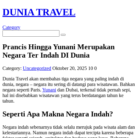
DUNIA TRAVEL
Category
Prancis Hingga Yunani Merupakan
Negara Ter Indah DI Dunia
Category:
Uncategorized
Oktober 20, 2025
10
0
Dunia Travel akan membahas tiga negara yang paling indah di
dunia, negara – negara itu sering di datangi para wisatawan. Bahkan
negara seperti Paris.
Yunani
dan Dubai, terkenal tidak pernah sepi,
hal ini disebabkan wisatawan yang terus berdatangan tahun ke
tahun.
Seperti Apa Makna Negara Indah?
Negara indah sebenarnya tidak selalu merujuk pada wisata alam dan
kelestariannya. Namun negara indah dapat tercipta karena beberapa