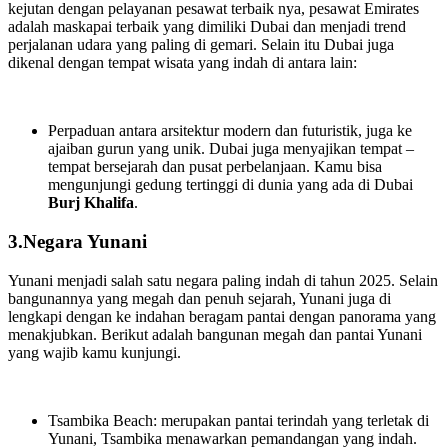
kejutan dengan pelayanan pesawat terbaik nya, pesawat Emirates
adalah maskapai terbaik yang dimiliki Dubai dan menjadi trend
perjalanan udara yang paling di gemari. Selain itu Dubai juga
dikenal dengan tempat wisata yang indah di antara lain:
Perpaduan antara arsitektur modern dan futuristik, juga ke
ajaiban gurun yang unik. Dubai juga menyajikan tempat –
tempat bersejarah dan pusat perbelanjaan. Kamu bisa
mengunjungi gedung tertinggi di dunia yang ada di Dubai
Burj Khalifa
.
3.Negara
Yunani
Yunani menjadi salah satu negara paling indah di tahun 2025. Selain
bangunannya yang megah dan penuh sejarah, Yunani juga di
lengkapi dengan ke indahan beragam pantai dengan panorama yang
menakjubkan. Berikut adalah bangunan megah dan pantai Yunani
yang wajib kamu kunjungi.
Tsambika Beach: merupakan pantai terindah yang terletak di
Yunani, Tsambika menawarkan pemandangan yang indah.