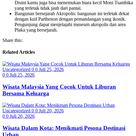
Disini kamu juga bisa menemukan biara kecil Moni Tsambika
yang terletak tidak jauh dari pantai.
Bangunan bersejarah Akropolis: bangunan ini terletak dekat
dengan kuil Parthenon dengan pemandangan yang ikonik.
Pengunjung dapat menjelajahi museum akropolis dan area
Plaka yang bersejarah.
Share this:
Related Articles
Uncategorized
0
0
Juli 25, 2026
0
0
Juli 25, 2026
Wisata Malaysia Yang Cocok Untuk Liburan
Bersama Keluarga
Uncategorized
0
0
Juli 20, 2026
0
0
Juli 20, 2026
Wisata Dalam Kota: Menikmati Pesona Destinasi
Urban