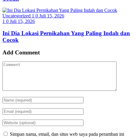
Uncategorized
1
0
Juli 15, 2026
1
0
Juli 15, 2026
Ini Dia Lokasi Pernikahan Yang Paling Indah dan
Cocok
Add Comment
Simpan nama, email, dan situs web saya pada peramban ini