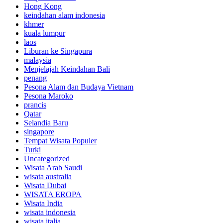
Hong Kong
keindahan alam indonesia
khmer
kuala lumpur
laos
Liburan ke Singapura
malaysia
Menjelajah Keindahan Bali
penang
Pesona Alam dan Budaya Vietnam
Pesona Maroko
prancis
Qatar
Selandia Baru
singapore
Tempat Wisata Populer
Turki
Uncategorized
Wisata Arab Saudi
wisata australia
Wisata Dubai
WISATA EROPA
Wisata India
wisata indonesia
wisata italia