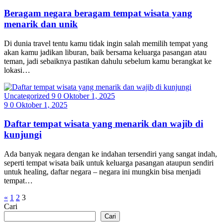
Beragam negara beragam tempat wisata yang
menarik dan unik
Di dunia travel tentu kamu tidak ingin salah memilih tempat yang
akan kamu jadikan liburan, baik bersama keluarga pasangan atau
teman, jadi sebaiknya pastikan dahulu sebelum kamu berangkat ke
lokasi…
Uncategorized
9
0
Oktober 1, 2025
9
0
Oktober 1, 2025
Daftar tempat wisata yang menarik dan wajib di
kunjungi
Ada banyak negara dengan ke indahan tersendiri yang sangat indah,
seperti tempat wisata baik untuk keluarga pasangan ataupun sendiri
untuk healing, daftar negara – negara ini mungkin bisa menjadi
tempat…
«
1
2
3
Cari
Cari