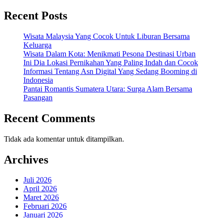
Recent Posts
Wisata Malaysia Yang Cocok Untuk Liburan Bersama
Keluarga
Wisata Dalam Kota: Menikmati Pesona Destinasi Urban
Ini Dia Lokasi Pernikahan Yang Paling Indah dan Cocok
Informasi Tentang Asn Digital Yang Sedang Booming di
Indonesia
Pantai Romantis Sumatera Utara: Surga Alam Bersama
Pasangan
Recent Comments
Tidak ada komentar untuk ditampilkan.
Archives
Juli 2026
April 2026
Maret 2026
Februari 2026
Januari 2026