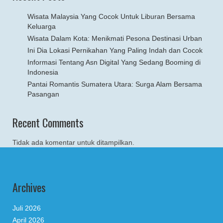
Wisata Malaysia Yang Cocok Untuk Liburan Bersama
Keluarga
Wisata Dalam Kota: Menikmati Pesona Destinasi Urban
Ini Dia Lokasi Pernikahan Yang Paling Indah dan Cocok
Informasi Tentang Asn Digital Yang Sedang Booming di
Indonesia
Pantai Romantis Sumatera Utara: Surga Alam Bersama
Pasangan
Recent Comments
Tidak ada komentar untuk ditampilkan.
Archives
Juli 2026
April 2026