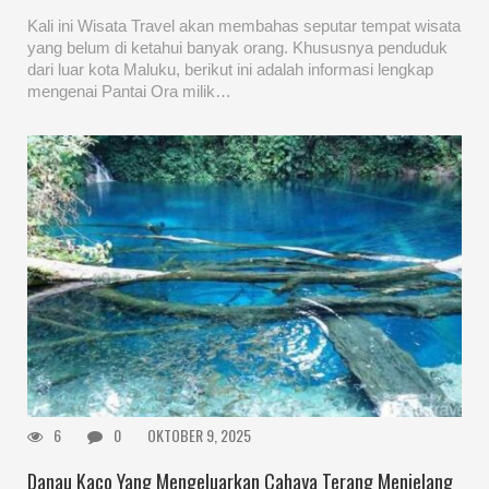
Kali ini Wisata Travel akan membahas seputar tempat wisata
yang belum di ketahui banyak orang. Khususnya penduduk
dari luar kota Maluku, berikut ini adalah informasi lengkap
mengenai Pantai Ora milik…
6
0
OKTOBER 9, 2025
Danau Kaco Yang Mengeluarkan Cahaya Terang Menjelang