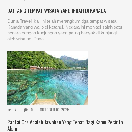
DAFTAR 3 TEMPAT WISATA YANG INDAH DI KANADA
Dunia Travel, kali ini telah merangkum tiga tempat wisata
Kanada yang wajib di ketahui. Negara ini menjadi salah satu
negara dengan kunjungan yang paling banyak di kunjungi
oleh wisatan. Pada…
7
0
OKTOBER 10, 2025
Pantai Ora Adalah Jawaban Yang Tepat Bagi Kamu Pecinta
Alam