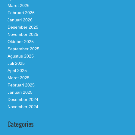
Maret 2026
Februari 2026
Januari 2026
Desember 2025
November 2025
Oktober 2025
September 2025
Agustus 2025
Juli 2025
April 2025
Maret 2025
Februari 2025
Januari 2025
Desember 2024
November 2024
Categories