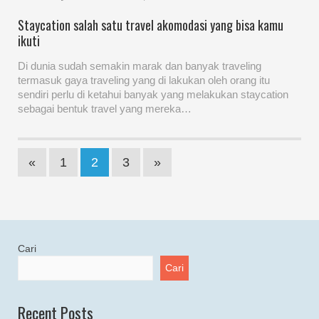
Staycation salah satu travel akomodasi yang bisa kamu
ikuti
Di dunia sudah semakin marak dan banyak traveling
termasuk gaya traveling yang di lakukan oleh orang itu
sendiri perlu di ketahui banyak yang melakukan staycation
sebagai bentuk travel yang mereka…
«
1
2
3
»
Cari
Cari
Recent Posts