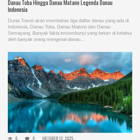
Danau Toba Hingga Danau Matano Legenda Danau
Indonesia
Dunia Travel akan membahas tiga daftar danau yang ada di
Indonesia, Danau Toba, Danau Matono dan Danau
Semayang. Banyak fakta tersembunyi yang belum di ketahui
oleh banyak orang mengenai danau…
6
0
OKTOBER 12, 2025