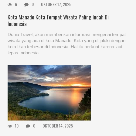
6
0
OKTOBER 17, 2025
Kota Manado Kota Tempat Wisata Paling Indah Di
Indonesia
Dunia Travel, akan memberikan informasi mengenai tempat
wisata yang ada di kota Manado. Kota yang di juluki dengan
kota Ikan terbesar di Indonesia. Hal itu perkuat karena laut
lepas Indonesia…
10
0
OKTOBER 14, 2025