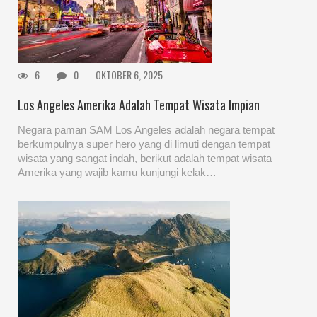
6
0
OKTOBER 6, 2025
Los Angeles Amerika Adalah Tempat Wisata Impian
Negara paman SAM Los Angeles adalah negara tempat
berkumpulnya super hero yang di limuti dengan tempat
wisata yang sangat indah, berikut adalah tempat wisata
Amerika yang wajib kamu kunjungi kelak…