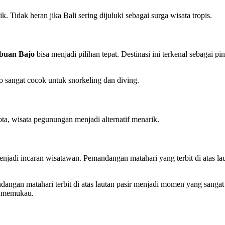
k. Tidak heran jika Bali sering dijuluki sebagai surga wisata tropis.
buan Bajo
bisa menjadi pilihan tepat. Destinasi ini terkenal sebagai 
jo sangat cocok untuk snorkeling dan diving.
ta, wisata pegunungan menjadi alternatif menarik.
enjadi incaran wisatawan. Pemandangan matahari yang terbit di atas 
andangan matahari terbit di atas lautan pasir menjadi momen yang san
ng memukau.