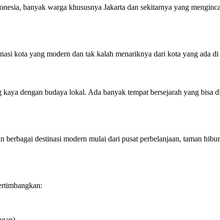
onesia, banyak warga khususnya Jakarta dan sekitarnya yang mengincar 
inasi kota yang modern dan tak kalah menariknya dari kota yang ada d
ng kaya dengan budaya lokal. Ada banyak tempat bersejarah yang bisa d
an berbagai destinasi modern mulai dari pusat perbelanjaan, taman hibu
ertimbangkan:
angan)