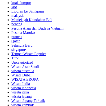
kuala lumpur
laos
Liburan ke Singapura
malaysia
Menjelajah Keindahan Bali
penang
Pesona Alam dan Budaya Vietnam
Pesona Maroko
prancis
Qatar
Selandia Baru
singapore
Tempat Wisata Populer
Turki
Uncategorized
Wisata Arab Saudi
wisata australia
Wisata Dubai
WISATA EROPA
Wisata India
wisata indonesia
wisata italia
wisata jepang
Wisata Jepang Terbaik
wisata kamboja