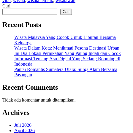
viral
,
wisata
,
wisata terbaik
,
wisatawan
Cari
Cari
Recent Posts
Wisata Malaysia Yang Cocok Untuk Liburan Bersama
Keluarga
Wisata Dalam Kota: Menikmati Pesona Destinasi Urban
Ini Dia Lokasi Pernikahan Yang Paling Indah dan Cocok
Informasi Tentang Asn Digital Yang Sedang Booming di
Indonesia
Pantai Romantis Sumatera Utara: Surga Alam Bersama
Pasangan
Recent Comments
Tidak ada komentar untuk ditampilkan.
Archives
Juli 2026
April 2026