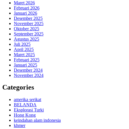
Maret 2026
Februari 2026
Januari 2026
Desember 2025
November 2025
Oktober 2025
September 2025
Agustus 2025
Juli 2025
April 2025
Maret 2025
Februari 2025
Januari 2025
Desember 2024
November 2024
Categories
amerika serikat
BELANDA
Eksplorasi Turki
Hong Kong
keindahan alam indonesia
khmer