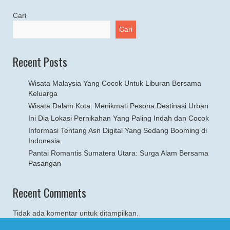
Cari
Cari
Recent Posts
Wisata Malaysia Yang Cocok Untuk Liburan Bersama
Keluarga
Wisata Dalam Kota: Menikmati Pesona Destinasi Urban
Ini Dia Lokasi Pernikahan Yang Paling Indah dan Cocok
Informasi Tentang Asn Digital Yang Sedang Booming di
Indonesia
Pantai Romantis Sumatera Utara: Surga Alam Bersama
Pasangan
Recent Comments
Tidak ada komentar untuk ditampilkan.