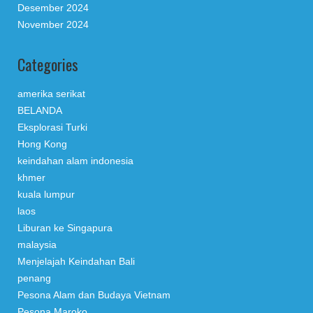
Desember 2024
November 2024
Categories
amerika serikat
BELANDA
Eksplorasi Turki
Hong Kong
keindahan alam indonesia
khmer
kuala lumpur
laos
Liburan ke Singapura
malaysia
Menjelajah Keindahan Bali
penang
Pesona Alam dan Budaya Vietnam
Pesona Maroko