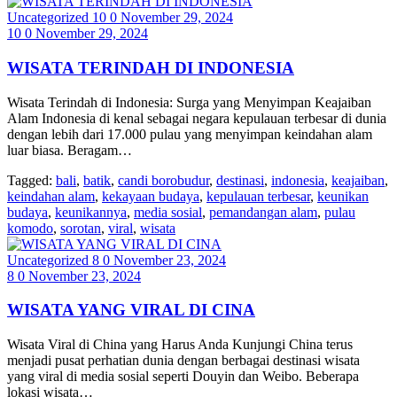
Uncategorized
10
0
November 29, 2024
10
0
November 29, 2024
WISATA TERINDAH DI INDONESIA
Wisata Terindah di Indonesia: Surga yang Menyimpan Keajaiban
Alam Indonesia di kenal sebagai negara kepulauan terbesar di dunia
dengan lebih dari 17.000 pulau yang menyimpan keindahan alam
luar biasa. Beragam…
Tagged:
bali
,
batik
,
candi borobudur
,
destinasi
,
indonesia
,
keajaiban
,
keindahan alam
,
kekayaan budaya
,
kepulauan terbesar
,
keunikan
budaya
,
keunikannya
,
media sosial
,
pemandangan alam
,
pulau
komodo
,
sorotan
,
viral
,
wisata
Uncategorized
8
0
November 23, 2024
8
0
November 23, 2024
WISATA YANG VIRAL DI CINA
Wisata Viral di China yang Harus Anda Kunjungi China terus
menjadi pusat perhatian dunia dengan berbagai destinasi wisata
yang viral di media sosial seperti Douyin dan Weibo. Beberapa
lokasi wisata…