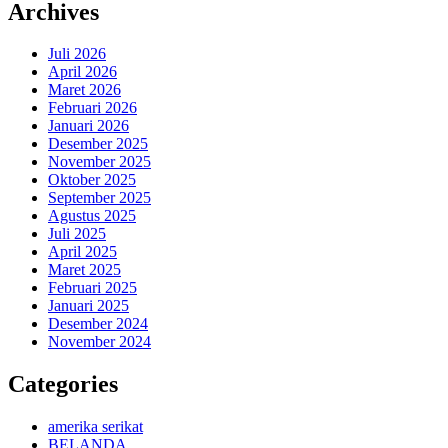
Archives
Juli 2026
April 2026
Maret 2026
Februari 2026
Januari 2026
Desember 2025
November 2025
Oktober 2025
September 2025
Agustus 2025
Juli 2025
April 2025
Maret 2025
Februari 2025
Januari 2025
Desember 2024
November 2024
Categories
amerika serikat
BELANDA