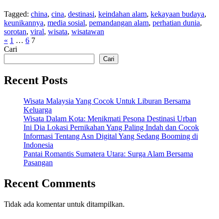
Tagged:
china
,
cina
,
destinasi
,
keindahan alam
,
kekayaan budaya
,
keunikannya
,
media sosial
,
pemandangan alam
,
perhatian dunia
,
sorotan
,
viral
,
wisata
,
wisatawan
«
1
…
6
7
Cari
Cari
Recent Posts
Wisata Malaysia Yang Cocok Untuk Liburan Bersama
Keluarga
Wisata Dalam Kota: Menikmati Pesona Destinasi Urban
Ini Dia Lokasi Pernikahan Yang Paling Indah dan Cocok
Informasi Tentang Asn Digital Yang Sedang Booming di
Indonesia
Pantai Romantis Sumatera Utara: Surga Alam Bersama
Pasangan
Recent Comments
Tidak ada komentar untuk ditampilkan.