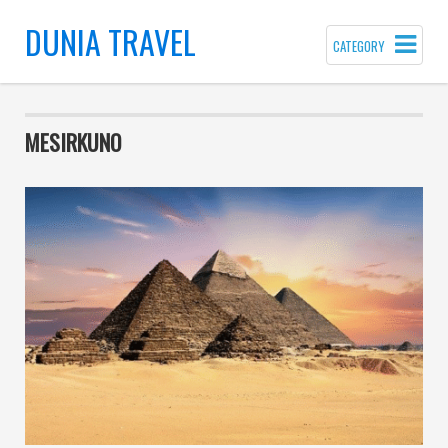
DUNIA TRAVEL
CATEGORY
MESIRKUNO