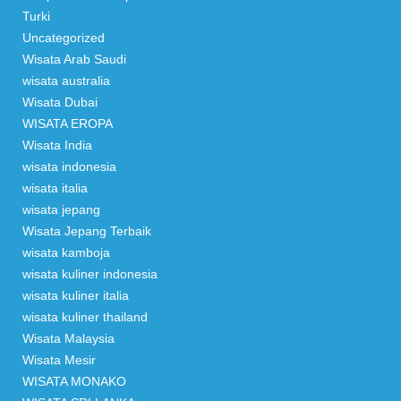
Turki
Uncategorized
Wisata Arab Saudi
wisata australia
Wisata Dubai
WISATA EROPA
Wisata India
wisata indonesia
wisata italia
wisata jepang
Wisata Jepang Terbaik
wisata kamboja
wisata kuliner indonesia
wisata kuliner italia
wisata kuliner thailand
Wisata Malaysia
Wisata Mesir
WISATA MONAKO