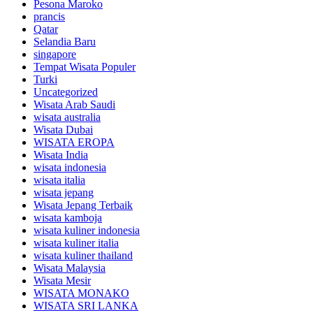
Pesona Maroko
prancis
Qatar
Selandia Baru
singapore
Tempat Wisata Populer
Turki
Uncategorized
Wisata Arab Saudi
wisata australia
Wisata Dubai
WISATA EROPA
Wisata India
wisata indonesia
wisata italia
wisata jepang
Wisata Jepang Terbaik
wisata kamboja
wisata kuliner indonesia
wisata kuliner italia
wisata kuliner thailand
Wisata Malaysia
Wisata Mesir
WISATA MONAKO
WISATA SRI LANKA