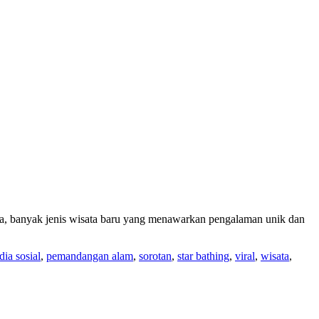
, banyak jenis wisata baru yang menawarkan pengalaman unik dan
ia sosial
,
pemandangan alam
,
sorotan
,
star bathing
,
viral
,
wisata
,