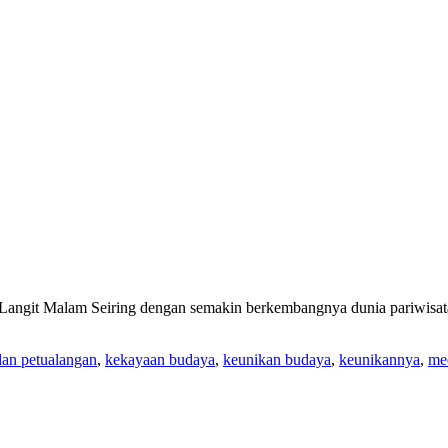
ngit Malam Seiring dengan semakin berkembangnya dunia pariwisata
dan petualangan
,
kekayaan budaya
,
keunikan budaya
,
keunikannya
,
med