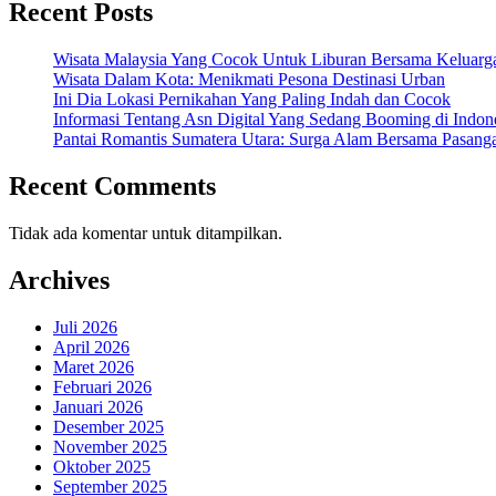
Recent Posts
Wisata Malaysia Yang Cocok Untuk Liburan Bersama Keluarg
Wisata Dalam Kota: Menikmati Pesona Destinasi Urban
Ini Dia Lokasi Pernikahan Yang Paling Indah dan Cocok
Informasi Tentang Asn Digital Yang Sedang Booming di Indon
Pantai Romantis Sumatera Utara: Surga Alam Bersama Pasang
Recent Comments
Tidak ada komentar untuk ditampilkan.
Archives
Juli 2026
April 2026
Maret 2026
Februari 2026
Januari 2026
Desember 2025
November 2025
Oktober 2025
September 2025