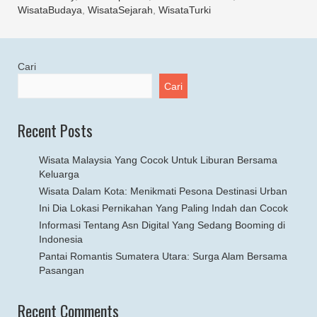
WisataBudaya
,
WisataSejarah
,
WisataTurki
Cari
Cari
Recent Posts
Wisata Malaysia Yang Cocok Untuk Liburan Bersama
Keluarga
Wisata Dalam Kota: Menikmati Pesona Destinasi Urban
Ini Dia Lokasi Pernikahan Yang Paling Indah dan Cocok
Informasi Tentang Asn Digital Yang Sedang Booming di
Indonesia
Pantai Romantis Sumatera Utara: Surga Alam Bersama
Pasangan
Recent Comments