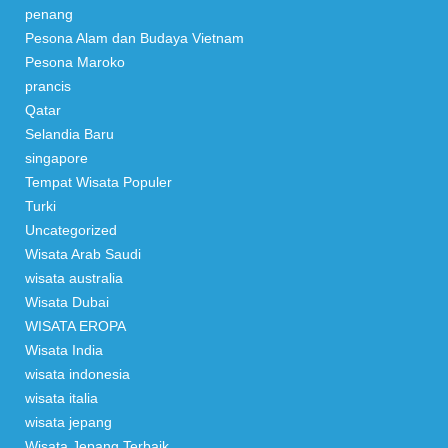
penang
Pesona Alam dan Budaya Vietnam
Pesona Maroko
prancis
Qatar
Selandia Baru
singapore
Tempat Wisata Populer
Turki
Uncategorized
Wisata Arab Saudi
wisata australia
Wisata Dubai
WISATA EROPA
Wisata India
wisata indonesia
wisata italia
wisata jepang
Wisata Jepang Terbaik