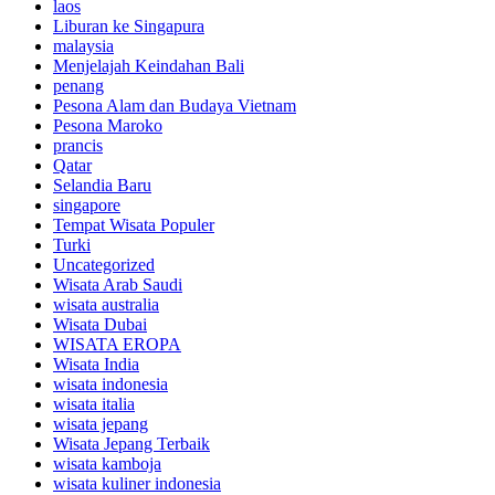
laos
Liburan ke Singapura
malaysia
Menjelajah Keindahan Bali
penang
Pesona Alam dan Budaya Vietnam
Pesona Maroko
prancis
Qatar
Selandia Baru
singapore
Tempat Wisata Populer
Turki
Uncategorized
Wisata Arab Saudi
wisata australia
Wisata Dubai
WISATA EROPA
Wisata India
wisata indonesia
wisata italia
wisata jepang
Wisata Jepang Terbaik
wisata kamboja
wisata kuliner indonesia