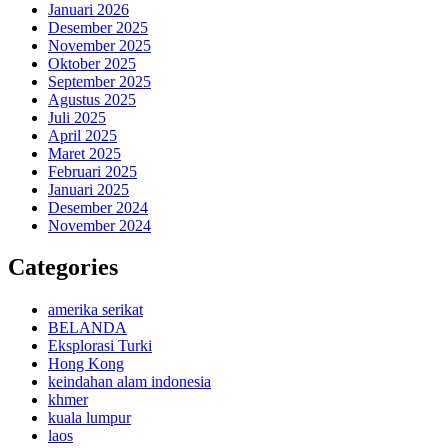
Januari 2026
Desember 2025
November 2025
Oktober 2025
September 2025
Agustus 2025
Juli 2025
April 2025
Maret 2025
Februari 2025
Januari 2025
Desember 2024
November 2024
Categories
amerika serikat
BELANDA
Eksplorasi Turki
Hong Kong
keindahan alam indonesia
khmer
kuala lumpur
laos