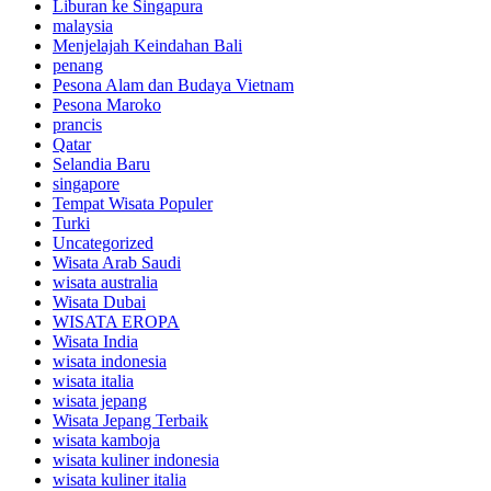
Liburan ke Singapura
malaysia
Menjelajah Keindahan Bali
penang
Pesona Alam dan Budaya Vietnam
Pesona Maroko
prancis
Qatar
Selandia Baru
singapore
Tempat Wisata Populer
Turki
Uncategorized
Wisata Arab Saudi
wisata australia
Wisata Dubai
WISATA EROPA
Wisata India
wisata indonesia
wisata italia
wisata jepang
Wisata Jepang Terbaik
wisata kamboja
wisata kuliner indonesia
wisata kuliner italia