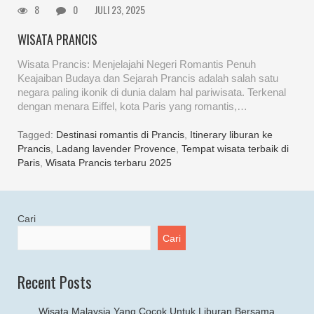
8
0
JULI 23, 2025
WISATA PRANCIS
Wisata Prancis: Menjelajahi Negeri Romantis Penuh
Keajaiban Budaya dan Sejarah Prancis adalah salah satu
negara paling ikonik di dunia dalam hal pariwisata. Terkenal
dengan menara Eiffel, kota Paris yang romantis,…
Tagged:
Destinasi romantis di Prancis
,
Itinerary liburan ke
Prancis
,
Ladang lavender Provence
,
Tempat wisata terbaik di
Paris
,
Wisata Prancis terbaru 2025
Cari
Cari
Recent Posts
Wisata Malaysia Yang Cocok Untuk Liburan Bersama