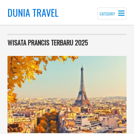
DUNIA TRAVEL
CATEGORY
WISATA PRANCIS TERBARU 2025