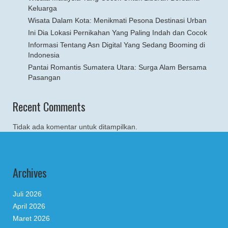
Keluarga
Wisata Dalam Kota: Menikmati Pesona Destinasi Urban
Ini Dia Lokasi Pernikahan Yang Paling Indah dan Cocok
Informasi Tentang Asn Digital Yang Sedang Booming di
Indonesia
Pantai Romantis Sumatera Utara: Surga Alam Bersama
Pasangan
Recent Comments
Tidak ada komentar untuk ditampilkan.
Archives
Juli 2026
April 2026
Maret 2026