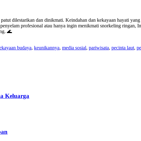
 patut dilestarikan dan dinikmati. Keindahan dan kekayaan hayati yang
penyelam profesional atau hanya ingin menikmati snorkeling ringan, In
ng. 🌊
ekayaan budaya
,
keunikannya
,
media sosial
,
pariwisata
,
pecinta laut
,
p
a Keluarga
ban