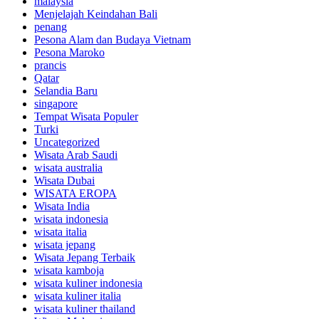
malaysia
Menjelajah Keindahan Bali
penang
Pesona Alam dan Budaya Vietnam
Pesona Maroko
prancis
Qatar
Selandia Baru
singapore
Tempat Wisata Populer
Turki
Uncategorized
Wisata Arab Saudi
wisata australia
Wisata Dubai
WISATA EROPA
Wisata India
wisata indonesia
wisata italia
wisata jepang
Wisata Jepang Terbaik
wisata kamboja
wisata kuliner indonesia
wisata kuliner italia
wisata kuliner thailand