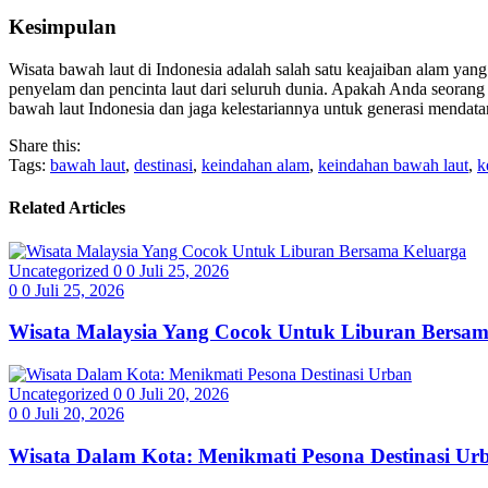
Kesimpulan
Wisata bawah laut di Indonesia adalah salah satu keajaiban alam yang
penyelam dan pencinta laut dari seluruh dunia. Apakah Anda seorang 
bawah laut Indonesia dan jaga kelestariannya untuk generasi mendata
Share this:
Tags:
bawah laut
,
destinasi
,
keindahan alam
,
keindahan bawah laut
,
k
Related Articles
Uncategorized
0
0
Juli 25, 2026
0
0
Juli 25, 2026
Wisata Malaysia Yang Cocok Untuk Liburan Bersam
Uncategorized
0
0
Juli 20, 2026
0
0
Juli 20, 2026
Wisata Dalam Kota: Menikmati Pesona Destinasi Ur