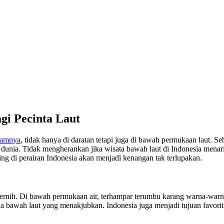
gi Pecinta Laut
lamnya
, tidak hanya di daratan tetapi juga di bawah permukaan laut. S
 dunia. Tidak mengherankan jika wisata bawah laut di Indonesia menar
g di perairan Indonesia akan menjadi kenangan tak terlupakan.
ernih. Di bawah permukaan air, terhampar terumbu karang warna-warni, i
unia bawah laut yang menakjubkan. Indonesia juga menjadi tujuan favor