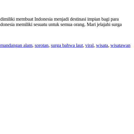
 dimiliki membuat Indonesia menjadi destinasi impian bagi para
donesia memiliki sesuatu untuk semua orang. Mari jelajahi surga
emandangan alam
,
sorotan
,
surga bahwa laut
,
viral
,
wisata
,
wisatawan