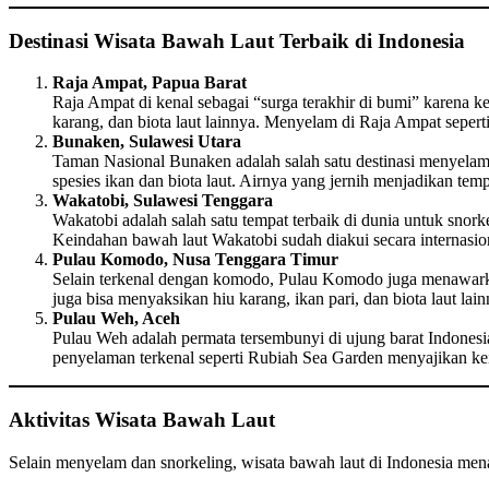
Destinasi Wisata Bawah Laut Terbaik di Indonesia
Raja Ampat, Papua Barat
Raja Ampat di kenal sebagai “surga terakhir di bumi” karena ke
karang, dan biota laut lainnya. Menyelam di Raja Ampat seper
Bunaken, Sulawesi Utara
Taman Nasional Bunaken adalah salah satu destinasi menyelam 
spesies ikan dan biota laut. Airnya yang jernih menjadikan tempa
Wakatobi, Sulawesi Tenggara
Wakatobi adalah salah satu tempat terbaik di dunia untuk sno
Keindahan bawah laut Wakatobi sudah diakui secara internasion
Pulau Komodo, Nusa Tenggara Timur
Selain terkenal dengan komodo, Pulau Komodo juga menawarkan 
juga bisa menyaksikan hiu karang, ikan pari, dan biota laut lainn
Pulau Weh, Aceh
Pulau Weh adalah permata tersembunyi di ujung barat Indonesi
penyelaman terkenal seperti Rubiah Sea Garden menyajikan kei
Aktivitas Wisata Bawah Laut
Selain menyelam dan snorkeling, wisata bawah laut di Indonesia menaw