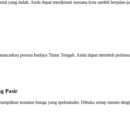
yang indah. Anda dapat menikmati suasana kota sambil berjalan-jalan 
memancarkan pesona budaya Timur Tengah. Anda dapat membeli perhiasa
g Pasir
ampilkan instalasi bunga yang spektakuler. Dibuka setiap musim dingi