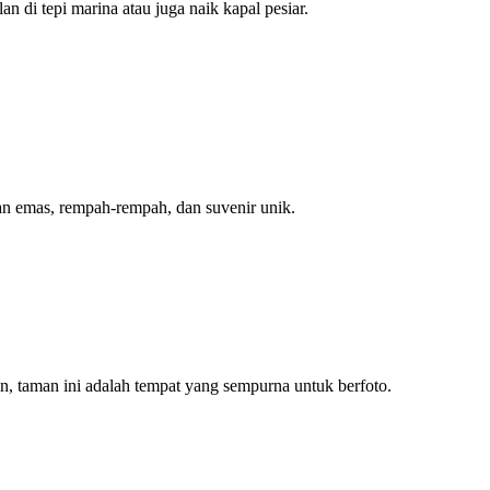
di tepi marina atau juga naik kapal pesiar.
n emas, rempah-rempah, dan suvenir unik.
n, taman ini adalah tempat yang sempurna untuk berfoto.