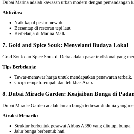
Dubai Marina adalah kawasan urban modern dengan pemandangan kanal 
Aktivitas:
Naik kapal pesiar mewah.
Bersantap di restoran tepi laut.
Berbelanja di Marina Mall.
7.
Gold and Spice Souk: Menyelami Budaya Lokal
Gold Souk dan Spice Souk di Deira adalah pasar tradisional yang 
Tips Berbelanja:
Tawar-menawar harga untuk mendapatkan penawaran terbaik.
Cicipi rempah-rempah dan teh khas Arab.
8.
Dubai Miracle Garden: Keajaiban Bunga di Padan
Dubai Miracle Garden adalah taman bunga terbesar di dunia yang men
Atraksi Menarik:
Struktur berbentuk pesawat Airbus A380 yang ditutupi bunga.
Jalur bunga berbentuk hati.