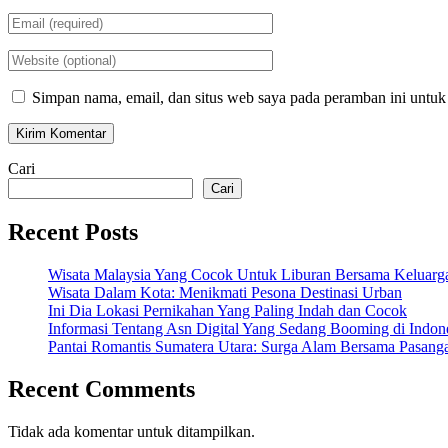
Simpan nama, email, dan situs web saya pada peramban ini untuk
Cari
Cari
Recent Posts
Wisata Malaysia Yang Cocok Untuk Liburan Bersama Keluarg
Wisata Dalam Kota: Menikmati Pesona Destinasi Urban
Ini Dia Lokasi Pernikahan Yang Paling Indah dan Cocok
Informasi Tentang Asn Digital Yang Sedang Booming di Indon
Pantai Romantis Sumatera Utara: Surga Alam Bersama Pasang
Recent Comments
Tidak ada komentar untuk ditampilkan.