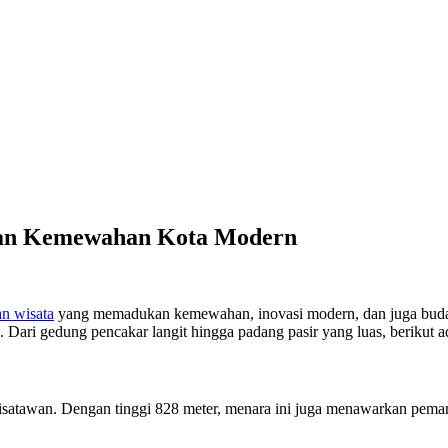
dan Kemewahan Kota Modern
n wisata
yang memadukan kemewahan, inovasi modern, dan juga budaya
a. Dari gedung pencakar langit hingga padang pasir yang luas, berikut
i wisatawan. Dengan tinggi 828 meter, menara ini juga menawarkan pem