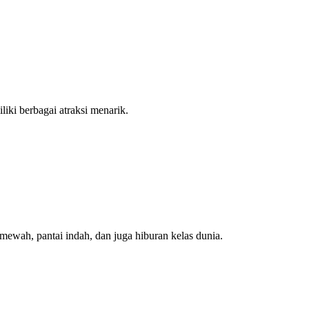
liki berbagai atraksi menarik.
 mewah, pantai indah, dan juga hiburan kelas dunia.