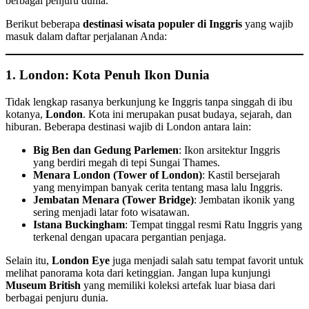
berbagai penjuru dunia.
Berikut beberapa
destinasi wisata populer di Inggris
yang wajib
masuk dalam daftar perjalanan Anda:
1. London: Kota Penuh Ikon Dunia
Tidak lengkap rasanya berkunjung ke Inggris tanpa singgah di ibu
kotanya,
London
. Kota ini merupakan pusat budaya, sejarah, dan
hiburan. Beberapa destinasi wajib di London antara lain:
Big Ben dan Gedung Parlemen
: Ikon arsitektur Inggris
yang berdiri megah di tepi Sungai Thames.
Menara London (Tower of London)
: Kastil bersejarah
yang menyimpan banyak cerita tentang masa lalu Inggris.
Jembatan Menara (Tower Bridge)
: Jembatan ikonik yang
sering menjadi latar foto wisatawan.
Istana Buckingham
: Tempat tinggal resmi Ratu Inggris yang
terkenal dengan upacara pergantian penjaga.
Selain itu,
London Eye
juga menjadi salah satu tempat favorit untuk
melihat panorama kota dari ketinggian. Jangan lupa kunjungi
Museum British
yang memiliki koleksi artefak luar biasa dari
berbagai penjuru dunia.