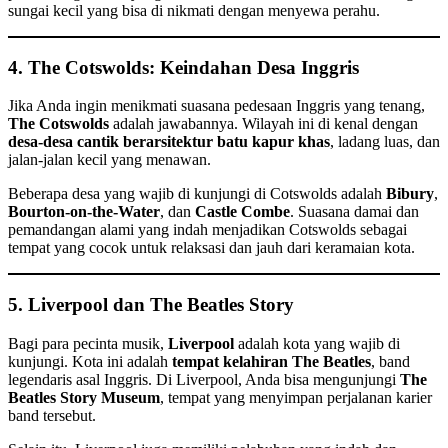
sungai kecil yang bisa di nikmati dengan menyewa perahu.
4. The Cotswolds: Keindahan Desa Inggris
Jika Anda ingin menikmati suasana pedesaan Inggris yang tenang,
The Cotswolds
adalah jawabannya. Wilayah ini di kenal dengan
desa-desa cantik berarsitektur batu kapur khas
, ladang luas, dan
jalan-jalan kecil yang menawan.
Beberapa desa yang wajib di kunjungi di Cotswolds adalah
Bibury
,
Bourton-on-the-Water
, dan
Castle Combe
. Suasana damai dan
pemandangan alami yang indah menjadikan Cotswolds sebagai
tempat yang cocok untuk relaksasi dan jauh dari keramaian kota.
5. Liverpool dan The Beatles Story
Bagi para pecinta musik,
Liverpool
adalah kota yang wajib di
kunjungi. Kota ini adalah
tempat kelahiran The Beatles
, band
legendaris asal Inggris. Di Liverpool, Anda bisa mengunjungi
The
Beatles Story Museum
, tempat yang menyimpan perjalanan karier
band tersebut.