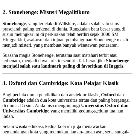
2. Stonehenge: Misteri Megalitikum
Stonehenge
, yang terletak di Wiltshire, adalah salah satu situs
prasejarah paling terkenal di dunia. Rangkaian batu besar yang di
susun melingkar ini di perkirakan telah berdiri sejak 3000 SM.
Hingga kini, asal-usul dan tujuan pembangunan Stonehenge masih
menjadi misteri, yang membuat banyak wisatawan penasaran.
Suasana magis Stonehenge, terutama saat matahari terbit atau
terbenam, menjadi daya tarik tersendiri. Tak heran jika
Stonehenge
menjadi salah satu landmark paling di favoritkan di Inggris
.
3. Oxford dan Cambridge: Kota Pelajar Klasik
Bagi pecinta dunia pendidikan dan arsitektur klasik,
Oxford
dan
Cambridge
adalah dua kota universitas tertua dan paling bergengsi
di dunia. Di sini, Anda bisa mengunjungi
Universitas Oxford dan
Universitas Cambridge
yang memiliki gedung-gedung tua nan
indah.
Selain wisata edukasi, kedua kota ini juga menawarkan
pemandangan kota yang memukau, taman-taman asri, serta sungai-