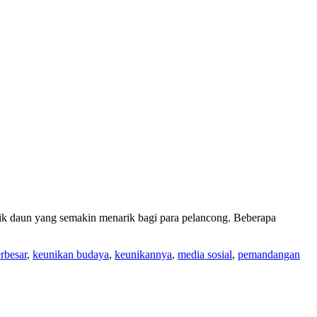
ik daun yang semakin menarik bagi para pelancong. Beberapa
rbesar
,
keunikan budaya
,
keunikannya
,
media sosial
,
pemandangan