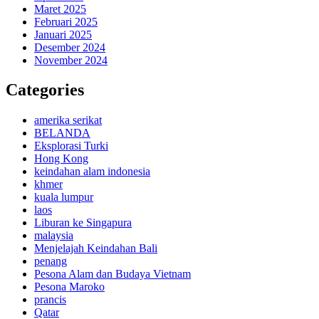
Maret 2025
Februari 2025
Januari 2025
Desember 2024
November 2024
Categories
amerika serikat
BELANDA
Eksplorasi Turki
Hong Kong
keindahan alam indonesia
khmer
kuala lumpur
laos
Liburan ke Singapura
malaysia
Menjelajah Keindahan Bali
penang
Pesona Alam dan Budaya Vietnam
Pesona Maroko
prancis
Qatar