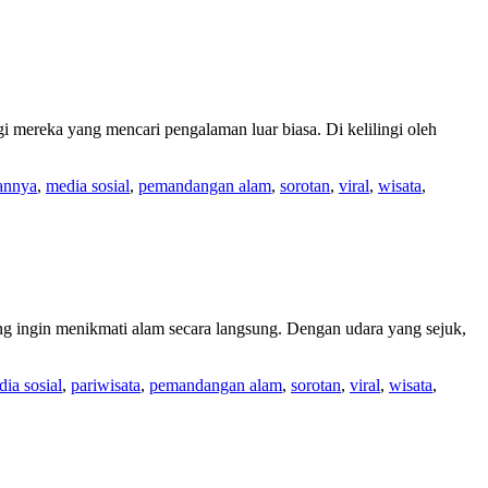
gi mereka yang mencari pengalaman luar biasa. Di kelilingi oleh
annya
,
media sosial
,
pemandangan alam
,
sorotan
,
viral
,
wisata
,
ng ingin menikmati alam secara langsung. Dengan udara yang sejuk,
ia sosial
,
pariwisata
,
pemandangan alam
,
sorotan
,
viral
,
wisata
,