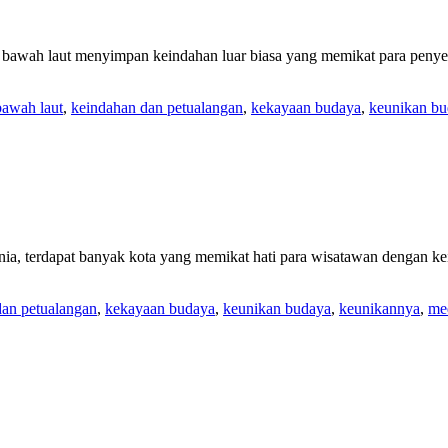
bawah laut menyimpan keindahan luar biasa yang memikat para penyel
bawah laut
,
keindahan dan petualangan
,
kekayaan budaya
,
keunikan b
ia, terdapat banyak kota yang memikat hati para wisatawan dengan kei
dan petualangan
,
kekayaan budaya
,
keunikan budaya
,
keunikannya
,
med