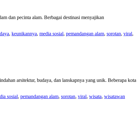
am dan pecinta alam. Berbagai destinasi menyajikan
udaya
,
keunikannya
,
media sosial
,
pemandangan alam
,
sorotan
,
viral
,
ndahan arsitektur, budaya, dan lanskapnya yang unik. Beberapa kota
ia sosial
,
pemandangan alam
,
sorotan
,
viral
,
wisata
,
wisatawan