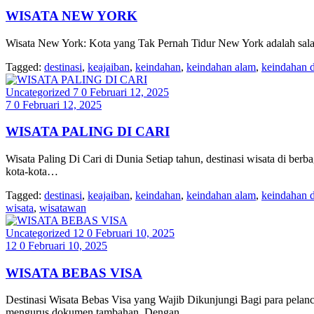
WISATA NEW YORK
Wisata New York: Kota yang Tak Pernah Tidur New York adalah salah 
Tagged:
destinasi
,
keajaiban
,
keindahan
,
keindahan alam
,
keindahan 
Uncategorized
7
0
Februari 12, 2025
7
0
Februari 12, 2025
WISATA PALING DI CARI
Wisata Paling Di Cari di Dunia Setiap tahun, destinasi wisata di ber
kota-kota…
Tagged:
destinasi
,
keajaiban
,
keindahan
,
keindahan alam
,
keindahan 
wisata
,
wisatawan
Uncategorized
12
0
Februari 10, 2025
12
0
Februari 10, 2025
WISATA BEBAS VISA
Destinasi Wisata Bebas Visa yang Wajib Dikunjungi Bagi para pelanc
mengurus dokumen tambahan. Dengan…