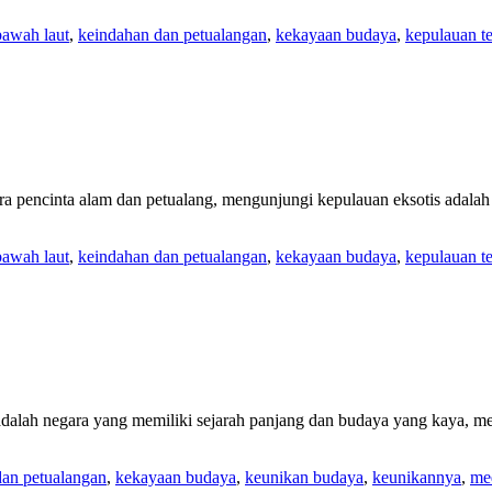
bawah laut
,
keindahan dan petualangan
,
kekayaan budaya
,
kepulauan te
a pencinta alam dan petualang, mengunjungi kepulauan eksotis adalah 
bawah laut
,
keindahan dan petualangan
,
kekayaan budaya
,
kepulauan te
dalah negara yang memiliki sejarah panjang dan budaya yang kaya, menj
dan petualangan
,
kekayaan budaya
,
keunikan budaya
,
keunikannya
,
med