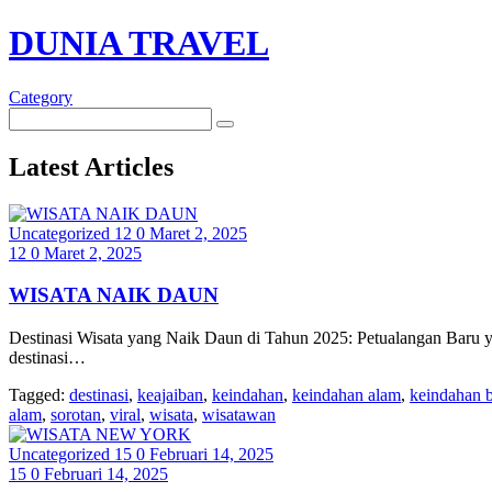
DUNIA TRAVEL
Category
Latest Articles
Uncategorized
12
0
Maret 2, 2025
12
0
Maret 2, 2025
WISATA NAIK DAUN
Destinasi Wisata yang Naik Daun di Tahun 2025: Petualangan Baru 
destinasi…
Tagged:
destinasi
,
keajaiban
,
keindahan
,
keindahan alam
,
keindahan 
alam
,
sorotan
,
viral
,
wisata
,
wisatawan
Uncategorized
15
0
Februari 14, 2025
15
0
Februari 14, 2025