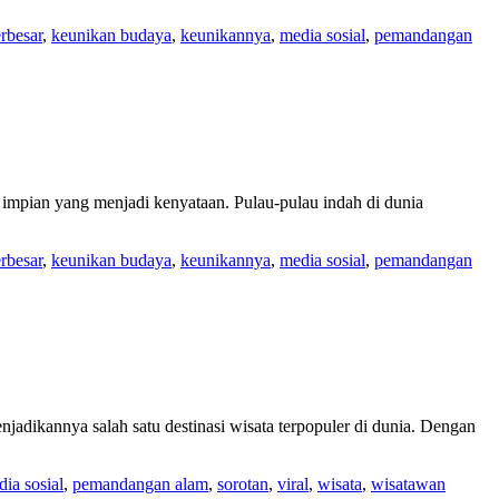
rbesar
,
keunikan budaya
,
keunikannya
,
media sosial
,
pemandangan
impian yang menjadi kenyataan. Pulau-pulau indah di dunia
rbesar
,
keunikan budaya
,
keunikannya
,
media sosial
,
pemandangan
adikannya salah satu destinasi wisata terpopuler di dunia. Dengan
ia sosial
,
pemandangan alam
,
sorotan
,
viral
,
wisata
,
wisatawan