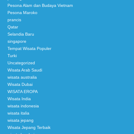
Pesona Alam dan Budaya Vietnam
Pesona Maroko
prancis
Qatar
Selandia Baru
singapore
Tempat Wisata Populer
Turki
Uncategorized
Wisata Arab Saudi
wisata australia
Wisata Dubai
WISATA EROPA
Wisata India
wisata indonesia
wisata italia
wisata jepang
Wisata Jepang Terbaik