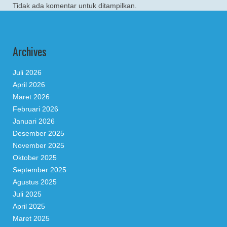
Tidak ada komentar untuk ditampilkan.
Archives
Juli 2026
April 2026
Maret 2026
Februari 2026
Januari 2026
Desember 2025
November 2025
Oktober 2025
September 2025
Agustus 2025
Juli 2025
April 2025
Maret 2025