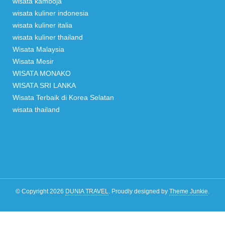
wisata kamboja
wisata kuliner indonesia
wisata kuliner italia
wisata kuliner thailand
Wisata Malaysia
Wisata Mesir
WISATA MONAKO
WISATA SRI LANKA
Wisata Terbaik di Korea Selatan
wisata thailand
© Copyright 2026
DUNIA TRAVEL
.
Proudly designed by
Theme Junkie
.