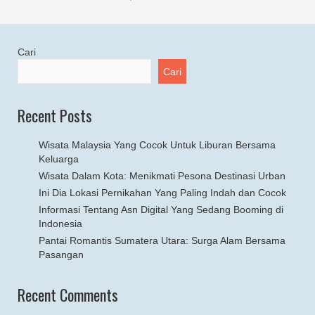
Cari
Cari
Recent Posts
Wisata Malaysia Yang Cocok Untuk Liburan Bersama
Keluarga
Wisata Dalam Kota: Menikmati Pesona Destinasi Urban
Ini Dia Lokasi Pernikahan Yang Paling Indah dan Cocok
Informasi Tentang Asn Digital Yang Sedang Booming di
Indonesia
Pantai Romantis Sumatera Utara: Surga Alam Bersama
Pasangan
Recent Comments