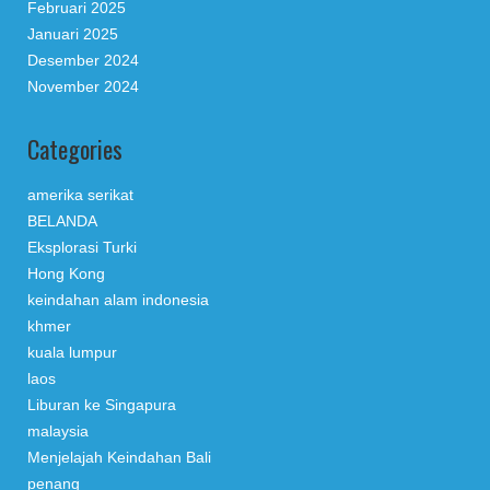
Februari 2025
Januari 2025
Desember 2024
November 2024
Categories
amerika serikat
BELANDA
Eksplorasi Turki
Hong Kong
keindahan alam indonesia
khmer
kuala lumpur
laos
Liburan ke Singapura
malaysia
Menjelajah Keindahan Bali
penang