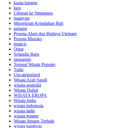
kuala lumpur
laos
Liburan ke Singapura
malaysia
Menjelajah Keindahan Bali
penang
Pesona Alam dan Budaya Vietnam
Pesona Maroko
prancis
Qatar
Selandia Baru
singapore
Tempat Wisata Populer
Turki
Uncategorized
Wisata Arab Saudi
wisata australia
Wisata Dubai
WISATA EROPA
Wisata India
wisata indonesia
wisata italia
wisata jepang
Wisata Jepang Terbaik
wisata kamboja