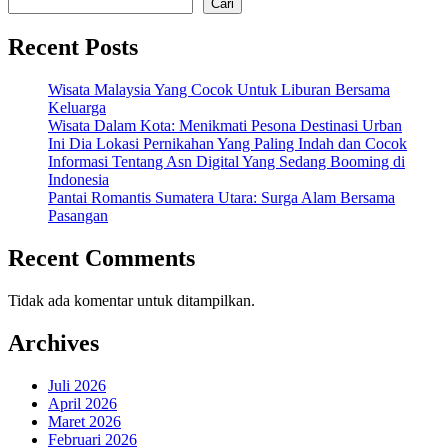
Cari
Recent Posts
Wisata Malaysia Yang Cocok Untuk Liburan Bersama
Keluarga
Wisata Dalam Kota: Menikmati Pesona Destinasi Urban
Ini Dia Lokasi Pernikahan Yang Paling Indah dan Cocok
Informasi Tentang Asn Digital Yang Sedang Booming di
Indonesia
Pantai Romantis Sumatera Utara: Surga Alam Bersama
Pasangan
Recent Comments
Tidak ada komentar untuk ditampilkan.
Archives
Juli 2026
April 2026
Maret 2026
Februari 2026