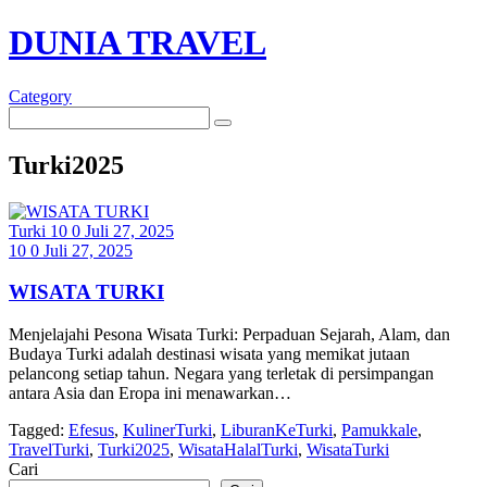
DUNIA TRAVEL
Category
Turki2025
Turki
10
0
Juli 27, 2025
10
0
Juli 27, 2025
WISATA TURKI
Menjelajahi Pesona Wisata Turki: Perpaduan Sejarah, Alam, dan
Budaya Turki adalah destinasi wisata yang memikat jutaan
pelancong setiap tahun. Negara yang terletak di persimpangan
antara Asia dan Eropa ini menawarkan…
Tagged:
Efesus
,
KulinerTurki
,
LiburanKeTurki
,
Pamukkale
,
TravelTurki
,
Turki2025
,
WisataHalalTurki
,
WisataTurki
Cari