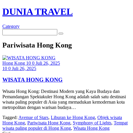
DUNIA TRAVEL
Category
Pariwisata Hong Kong
Hong Kong
10
0
Juli 26, 2025
10
0
Juli 26, 2025
WISATA HONG KONG
Wisata Hong Kong: Destinasi Modern yang Kaya Budaya dan
Pemandangan Spektakuler Hong Kong adalah salah satu destinasi
wisata paling populer di Asia yang memadukan kemodernan kota
metropolitan dengan warisan budaya…
Tagged:
Avenue of Stars
,
Liburan ke Hong Kong
,
Objek wisata
Hong Kong
,
Pariwisata Hong Kong
,
Symphony of Lights
,
Tempat
wisata paling populer di Hong Kong
,
Wisata Hong Kong