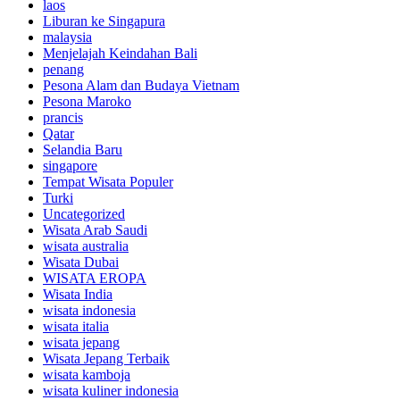
laos
Liburan ke Singapura
malaysia
Menjelajah Keindahan Bali
penang
Pesona Alam dan Budaya Vietnam
Pesona Maroko
prancis
Qatar
Selandia Baru
singapore
Tempat Wisata Populer
Turki
Uncategorized
Wisata Arab Saudi
wisata australia
Wisata Dubai
WISATA EROPA
Wisata India
wisata indonesia
wisata italia
wisata jepang
Wisata Jepang Terbaik
wisata kamboja
wisata kuliner indonesia