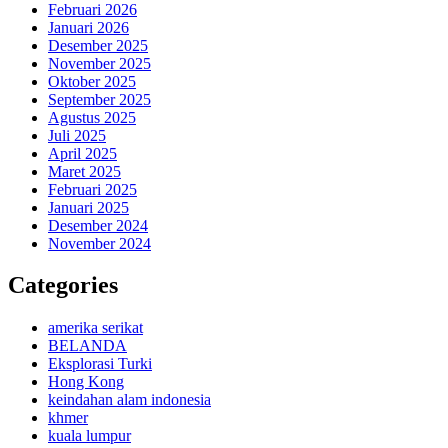
Februari 2026
Januari 2026
Desember 2025
November 2025
Oktober 2025
September 2025
Agustus 2025
Juli 2025
April 2025
Maret 2025
Februari 2025
Januari 2025
Desember 2024
November 2024
Categories
amerika serikat
BELANDA
Eksplorasi Turki
Hong Kong
keindahan alam indonesia
khmer
kuala lumpur