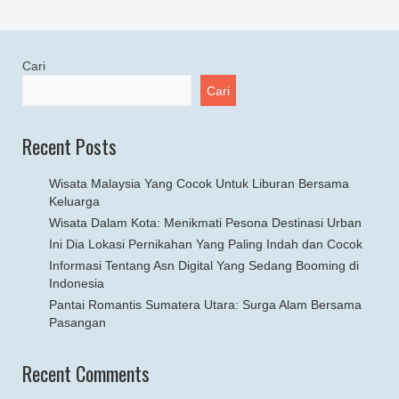
Cari
Cari
Recent Posts
Wisata Malaysia Yang Cocok Untuk Liburan Bersama
Keluarga
Wisata Dalam Kota: Menikmati Pesona Destinasi Urban
Ini Dia Lokasi Pernikahan Yang Paling Indah dan Cocok
Informasi Tentang Asn Digital Yang Sedang Booming di
Indonesia
Pantai Romantis Sumatera Utara: Surga Alam Bersama
Pasangan
Recent Comments