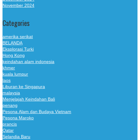
November 2024
Categories
amerika serikat
BELANDA
Eksplorasi Turki
Hong Kong
keindahan alam indonesia
khmer
kuala lumpur
laos
Liburan ke Singapura
malaysia
Menjelajah Keindahan Bali
penang
Pesona Alam dan Budaya Vietnam
Pesona Maroko
prancis
Qatar
Selandia Baru