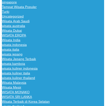
singapore
Tempat Wisata Populer
Turki
Uncategorized
Wisata Arab Saudi
wisata australia
Wisata Dubai
WISATA EROPA
Wisata India
wisata indonesia
wisata italia
wisata jepang
Wisata Jepang Terbaik
wisata kamboja
wisata kuliner indonesia
wisata kuliner italia
wisata kuliner thailand
Wisata Malaysia
Wisata Mesir
WISATA MONAKO
WISATA SRI LANKA
Wisata Terbaik di Korea Selatan