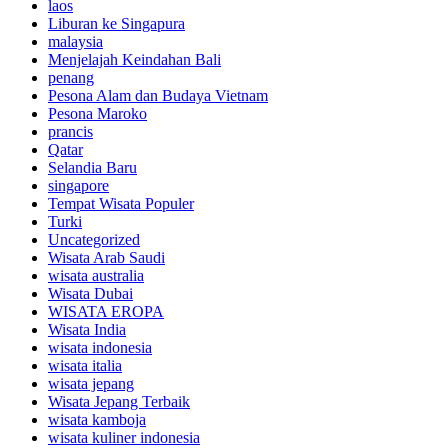
laos
Liburan ke Singapura
malaysia
Menjelajah Keindahan Bali
penang
Pesona Alam dan Budaya Vietnam
Pesona Maroko
prancis
Qatar
Selandia Baru
singapore
Tempat Wisata Populer
Turki
Uncategorized
Wisata Arab Saudi
wisata australia
Wisata Dubai
WISATA EROPA
Wisata India
wisata indonesia
wisata italia
wisata jepang
Wisata Jepang Terbaik
wisata kamboja
wisata kuliner indonesia