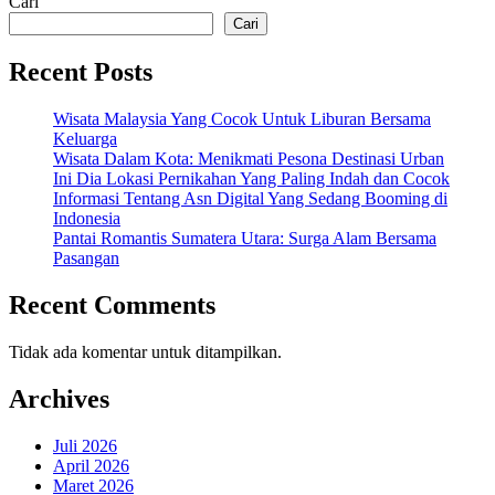
Cari
Cari
Recent Posts
Wisata Malaysia Yang Cocok Untuk Liburan Bersama
Keluarga
Wisata Dalam Kota: Menikmati Pesona Destinasi Urban
Ini Dia Lokasi Pernikahan Yang Paling Indah dan Cocok
Informasi Tentang Asn Digital Yang Sedang Booming di
Indonesia
Pantai Romantis Sumatera Utara: Surga Alam Bersama
Pasangan
Recent Comments
Tidak ada komentar untuk ditampilkan.
Archives
Juli 2026
April 2026
Maret 2026