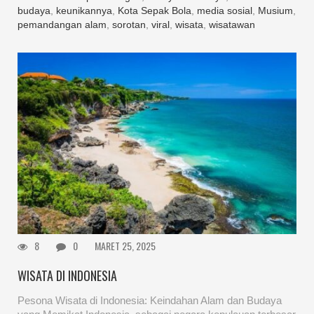
budaya
,
keunikannya
,
Kota Sepak Bola
,
media sosial
,
Musium
,
pemandangan alam
,
sorotan
,
viral
,
wisata
,
wisatawan
8
0
MARET 25, 2025
WISATA DI INDONESIA
Pesona Wisata di Indonesia: Keindahan Alam dan Budaya