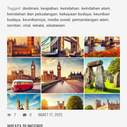
Tagged:
destinasi
,
keajaiban
,
keindahan
,
keindahan alam
,
keindahan dan petualangan
,
kekayaan budaya
,
keunikan
budaya
,
keunikannya
,
media sosial
,
pemandangan alam
,
sorotan
,
viral
,
wisata
,
wisatawan
7
0
MARET 17, 2025
WISATA DI INGGRIS