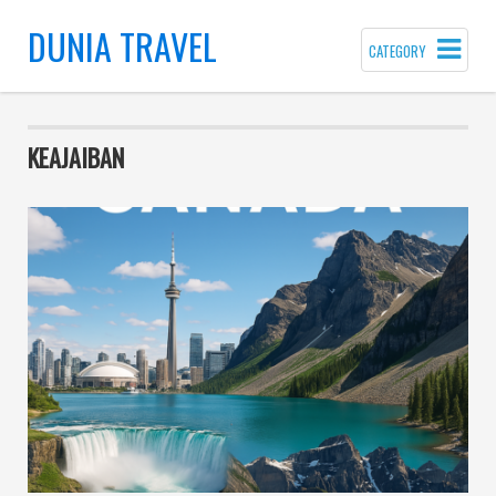
DUNIA TRAVEL
CATEGORY
KEAJAIBAN