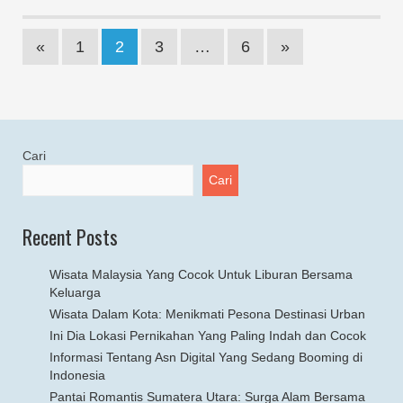
«
1
2
3
…
6
»
Cari
Cari
Recent Posts
Wisata Malaysia Yang Cocok Untuk Liburan Bersama
Keluarga
Wisata Dalam Kota: Menikmati Pesona Destinasi Urban
Ini Dia Lokasi Pernikahan Yang Paling Indah dan Cocok
Informasi Tentang Asn Digital Yang Sedang Booming di
Indonesia
Pantai Romantis Sumatera Utara: Surga Alam Bersama